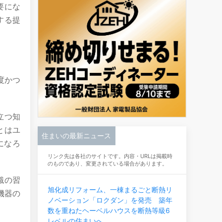
要にな
する提
度かつ
立つ知
とはユ
住まいの最新ニュース
になろ
リンク先は各社のサイトです。内容・URLは掲載時
のものであり、変更されている場合があります。
識の習
旭化成リフォーム、一棟まるごと断熱リ
機器の
ノベーション「ロクダン」を発売 築年
数を重ねたヘーベルハウスを断熱等級6
レベルの住まいへ