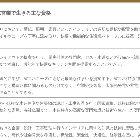
宅営業で生きる主な資格
りにおいて、壁紙、照明、家具といったインテリアの適切な選択や配置を助
イルやニーズを丁寧に汲み取り、快適で機能的な住環境をトータルに提案・
。
レイアウトの提案を行う、厨房計画の専門家。ガス・水道などの設備から調
まで考慮し、機能的で快適なキッチン空間を提案することができる。
効率的に学び、省エネニーズに応じた最適な住まいを提案する。省エネ住宅に
性など構造躯体に関わるものだけでなく、空調や換気扇、太陽光発電や蓄電
得ることができる。
下の小規模な木造住宅や建築物の設計・工事監理を行う国家資格。規模は限定
統的な家屋、寺社仏閣まで、木造特有の高度な専門知識と技術を生かした専
おける企画・設計・工事監理を行うインテリアに関する知識と技術に習熟し
方を、時代や社会背景を考慮し、機能性、安全性、快適性、経済性を基に、