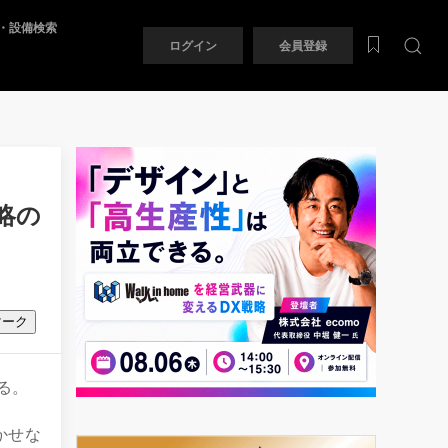
・設備検索
ログイン
会員登録
略の
マーク
る。
かせな