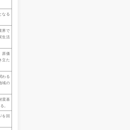
となる
業界で
実生活
、原価
き立た
関わる
地域の
耐震基
する。
ジを回