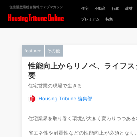
住生活産業総合情報ウェブマガジン
住宅
不動産
行政
建材
プレミアム
特集
featured
その他
性能向上からリノベ、ライフス
要
住宅営業の現場で生きる
Housing Tribune 編集部
住宅業界を取り巻く環境が大きく変わりつつある
省エネ性や耐震性などの性能向上が必須となり