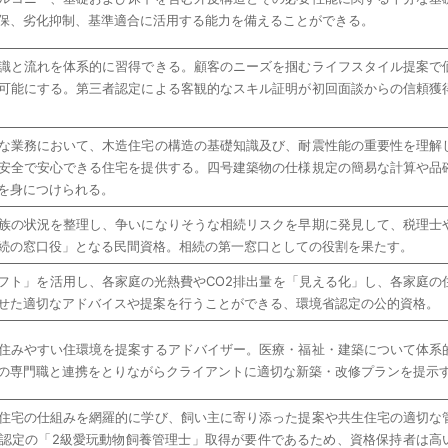
保、劣化抑制、基準適合に活用する能力を備えることができる。
識と流れを体系的に習得できる。顧客のニーズを掴むライフスタイル提案で
可能にする。第三者認定による客観的なスキル証明が初回面談からの信頼獲
な業務において、木造住宅の構造の基礎知識及び、耐震性能の重要性を理解
安全で安心できる住宅を提供する。四号建築物の仕様規定の簡易な計算や品
を身につけられる。
族の状況を整理し、争いになりそうな相続リスクを早期に発見して、税理士
続の窓口役」となる民間資格。相続の第一窓口としての役割を果たす。
フト」を活用し、各家庭の光熱費やCO2排出量を「見える化」し、各家庭の
せた適切なアドバイスや提案を行うことができる、環境省認定の公的資格。
住みやすい住環境を提案するアドバイザー。医療・福祉・建築について体系
の専門職と連携をとりながらクライアントに適切な新築・改修プランを提示
住宅の仕組みを網羅的に学び、飼い主に寄り添った提案や共生住宅の適切な
認定の「2級愛玩動物飼養管理士」取得が要件であるため、資格保持者は高