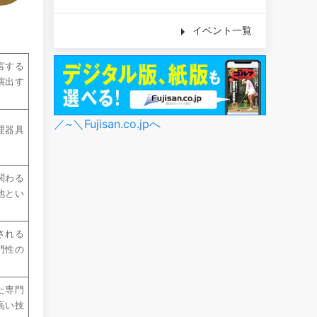
イベント一覧
言する
演出す
／~＼Fujisan.co.jpへ
理器具
関わる
池とい
される
門性の
た専門
高い技