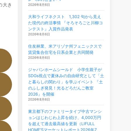
の大き
2026年8月6日
大和ライフネクスト 1,302 句から見え
た現代の終活事情 『そろそろごと川柳コ
ンテスト』入賞作品発表
2026年8月6日
住友林業、米アリゾナ州フェニックスで
賃貸集合住宅を日系企業と共同開発
2026年8月6日
ジャパンホームシールド 小学生親子が
SDGs視点で夏休みの自由研究として「土
と暮らしの関わり」を学ぶイベント 『土
のふしぎ発見！光るどろだんご教室
2026』を開催
2026年8月6日
東京都下のファミリータイプ中古マンシ
ョンはじわじわ上昇を続け、4,000万円
を超えて過去最高値を更新（LIFULL
HOME’Sマーケットレポート2026年7