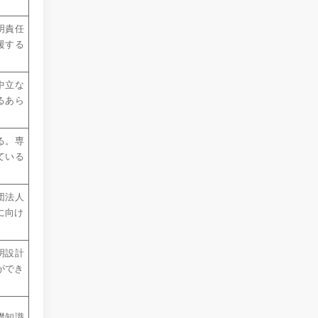
明責任
援する
中立な
るあら
る。専
ている
団法人
に向け
明設計
ができ
礎知識