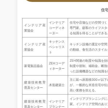
住
インテリア
住宅や店舗などの空間づく
インテリア産
コーディネ
専門家。顧客のライフスタ
業協会
ーター
る知識を得ることができる
キッチンス
インテリア産
キッチン設備の選定や空間
ペシャリス
業協会
の動線、食生活のスタイル
ト
ZEH関連の制度や知識を
ZEHコーデ
家電製品協会
制度や規制、補助金、断熱
ィネーター
った設備機器などの知識を
主に延べ床面積300㎡以
建築技術教育
木造建築士
が、一般的な木造住宅や伝
普及センター
高い業務を担える。
インテリアプランニングに
建築技術教育
インテリア
家。インテリア空間のあり
普及センター
プランナー