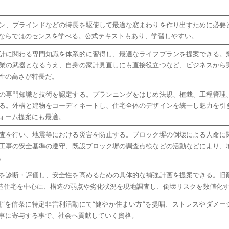
ン、ブラインドなどの特長を駆使して最適な窓まわりを作り出すために必要
ならではのセンスを学べる。公式テキストもあり、学習しやすい。
計に関わる専門知識を体系的に習得し、最適なライフプランを提案できる。
業の武器となるうえ、自身の家計見直しにも直接役立つなど、ビジネスから
性の高さが特長だ。
の専門知識と技術を認定する。プランニングをはじめ法規、植栽、工程管理
る。外構と建物をコーディネートし、住宅全体のデザインを統一し魅力を引
ォーム提案にも最適。
査を行い、地震等における災害を防止する。ブロック塀の倒壊による人命に
工事の安全基準の遵守、既設ブロック塀の調査点検などの活動などにより、
。
を診断・評価し、安全性を高めるための具体的な補強計画を提案できる。旧
の木造住宅を中心に、構造の弱点や劣化状況を現地調査し、倒壊リスクを数値化
現”を信条に特定非営利活動にて“健やか住まい方”を提唱、ストレスやダメー
事に寄与する事で、社会へ貢献していく資格。