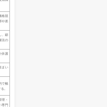
価格競
得や差
し、顧
確法の
や弁護
住まい
的で幅
する。
管理・
い専門