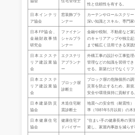
協会
住宅管理士
性と信頼性を有する。
日本インテリ
窓装飾プラ
カーテンやロールスクリー
ア協会
ンナー
深い知識とスキル、専門家
日本FP協会、
ファイナン
金融や税制、不動産など家
金融財政事情
シャルプラ
のキャリアアップや独立起
研究会
ンナー
まで幅広く活用できる実践
日本エクステ
エクステリ
外構工事の設計や工事監理
リア建設業協
アプランナ
管理などの知識を習得でき
会
ー
せる。新築だけでなくリフ
日本エクステ
ブロック塀の危険個所の調
ブロック塀
リア建設業協
災害を防止するため、新規
診断士
会
安全や環境保持に貢献する
日本建築防災
木造住宅耐
地震への安全性（耐震性）
協会
震診断士
準（1981年5月以前）
日本健康住宅
健康住宅ア
“住まい手の健康長寿の実
協会
ドバイザー
避し、家屋内事故を減らす