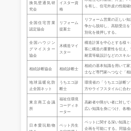
換気壁通気研
イスター資
を有し、住宅外皮の性能確
究会
格
リフォーム営業の正しい知
全国住宅営業
リフォーム
争から脱却し、高額受注を
認定協会
提案士
別化を後押しする。
全国ハウジン
構造計算を中心とする様々
木構造マイ
グマイスター
客に構造の重要性を伝え、
スター
協会
耐震等級設計などのスキル
相続の基本知識を用いて家
相続診断協会
相続診断士
士など専門家へつなぐ「相
地球温暖化防
うちエコ診
環境省の「うちエコ診断ソ
止全国ネット
断士
方やライフスタイルに合わ
福祉住環境
東京商工会議
高齢者や障がい者に対して
コーディネ
所
広い知識を身につけ、各種
ーター
ペットに関する深い知識と
日本愛玩動物
ペット共生
企画を可能にする。同協会