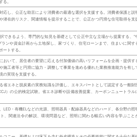
する。
対応し、公正な助言により消費者の最適な選択を支援する。消費者保護と説
や潜在的リスク、関連情報を提示することで、公正かつ円滑な住宅取得を支
択できるよう、専門的な知見を基礎として公正中立な立場から提案する、“
プランや資金計画から土地探し、家づくり、住宅ローンまで、住まいに関す
ポートする。
において、居住者の要望に応える付加価値の高いリフォームを企画・提供す
や施工者等と円滑に協力・調整して事業を進める優れた業務推進能力を有し
境の実現を支援する。
る省エネと脱炭素の実務知識を評価し、エキスパートとして認定する一般財
CCJ）の公的検定試験。省エネ診断や設備改善提案、カーボンニュートラル
、LED・有機ELなどの光源、照明器具・配線器具などのハード、各分野の照
フト、関連法令の解説、環境問題など、照明に関わる幅広い内容を学ぶこと
ルコニー、基礎および床下を含む外皮構造とその必要性能に関する十分な基