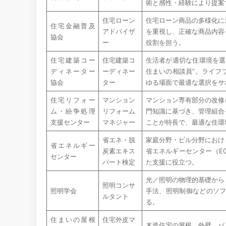
術と感性・経験により提案
住宅ローン
住宅ローン商品の多様化に
住宅金融普及
アドバイザ
を重視し、正確な商品内容
協会
ー
役割を担う。
住宅建築コー
住宅建築コ
生活者が適切な住環境を選
ディネーター
ーディネー
住まいの相談員”。ライフ
協会
ター
ゆる場面で最適な選択をサ
住宅リフォー
マンション
マンション専有部分の改修
ム・紛争処理
リフォーム
門知識に基づき、管理組合
支援センター
マネジャー
ことが特長で、最適な住環
省エネ・脱
家庭分野・ビル分野におけ
省エネルギー
炭素エキス
省エネルギーセンター（E
センター
パート検定
た支援に役立つ。
光／照明の物理的基礎から
照明コンサ
照明学会
手法、照明制御などのソ
ルタント
る。
住まいの屋根
住宅外皮マ
木造住宅の屋根、外壁、バ