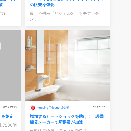
策
の販売を強化
に力
最上位機種「リシェルSI」をモデルチェ
ンジ
2017.12.15
2017.12.1
Housing Tribune 編集部
計を策定
増加するヒートショックを防げ！ 設備
機器メーカーで新提案が加速
7200億
低温注意喚起、湯はり連動暖房、ミスト