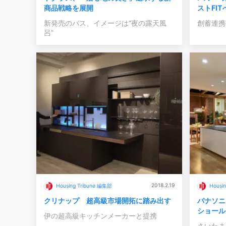
商品戦略を展開
ストFI
新発売のバス、イメージは“夜の露天風
創蓄連携
呂”
2018.2.19
Housing Tribune 編集部
Housi
クリナップ 超高級市場開拓に踏み出す
パナソニ
ショール
伊の超高級キッチンメーカーと提携
さいたま