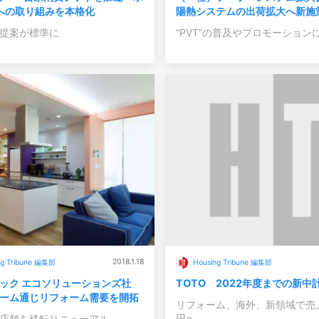
Tへの取り組みを本格化
陽熱システムの出荷拡大へ新施
提案が標準に
“PVT”の普及やプロモーション
2018.1.18
ng Tribune 編集部
Housing Tribune 編集部
ック エコソリューションズ社
TOTO 2022年度までの新中
ーム通じリフォーム需要を開拓
リフォーム、海外、新領域で売上
円へ
店舗を移転リニューアル