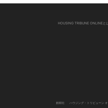
HOUSING TRIBUNE ONLINEと
創樹社
ハウジング・トリビューン 