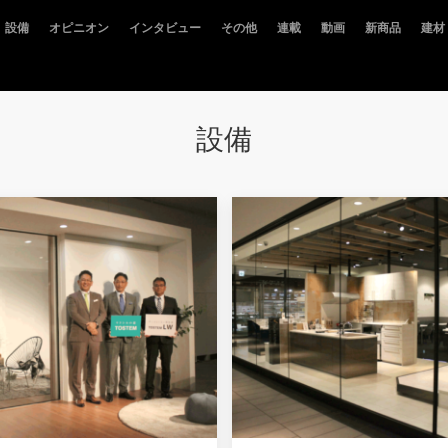
設備
オピニオン
インタビュー
その他
連載
動画
新商品
建材
設備