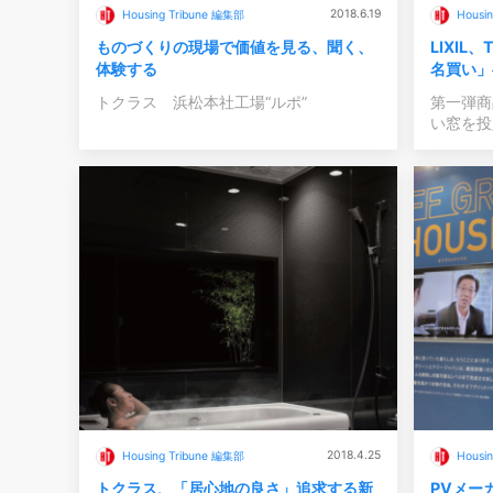
2018.6.19
Housing Tribune 編集部
Housi
ものづくりの現場で価値を見る、聞く、
LIXIL
体験する
名買い」
トクラス 浜松本社工場“ルポ”
第一弾商
い窓を投
2018.4.25
Housing Tribune 編集部
Housi
トクラス、「居心地の良さ」追求する新
PVメー