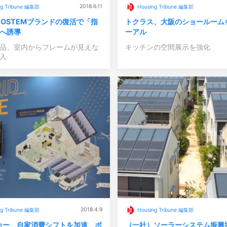
2018.6.11
ng Tribune 編集部
Housing Tribune 編集部
、TOSTEMブランドの復活で「指
トクラス、大阪のショールーム
へ誘導
ーアル
品、室内からフレームが見えな
キッチンの空間展示を強化
入
2018.4.9
ng Tribune 編集部
Housing Tribune 編集部
カー 自家消費シフトを加速 ポ
（一社）ソーラーシステム振興