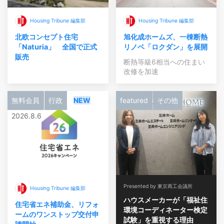
Housing Tribune 編集部
Housing Tribune 編集部
北欧コンセプト住宅
旭化成ホームズ、一棟断熱
「Naturia」 全国で正式
リノベ「ロクダン」を展開
販売
断熱等級6相当への住まい
改修を加速
無料会員
行政
NEW
featured
その他
2026.8.6
Presented by 東京商工会議所
Housing Tribune 編集部
ハウスメーカーが「福祉住
住宅省エネ補助金、リフォ
環境コーディネーター検定
ームのワンストップ交付申
試験」を重視する理由