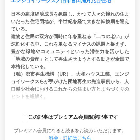
エンジョイワークス／旧市営田浦月見台住宅
日本の高度経済成長を象徴し、かつて人々の憧れの住ま
いだった住宅団地が、半世紀を経て大きな転換期を迎え
ている。
建物と住民の双方が同時に年を重ねる「二つの老い」が
深刻化する中、これを単なるマイナスの課題と捉えず、
豊かな緑地やコミュニティといった潜在力を活かした
「地域の資産」として再生させようとする動きが全国で
本格化している。
（独）都市再生機構（UR）、大和ハウス工業、エンジ
ョイワークスらが手がけた団地再生の先進事例から、人
口減少社会におけるこれからの住まい方とまちづくりの
ヒントを紐解く。
この記事はプレミアム会員限定記事です
プレミアム会員になると続きをお読みいただけます。
料金・詳細はこちら