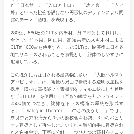
た「日本館」。「入口と出口」、「表と裏」、「内と
外」といった協会を設けない円形状のデザインにより同
館のテーマ「循環」を表現する。
280組、560枚のCLTを内壁材、外壁材として利用し、
全体で、熊本県、岡山県、高知県産のスギ木材による
CLT約1600㎡を使用する。このCLTは、閉幕後に日本各
地でリユースされることを前提とし、解体のしやすさに
配慮している。
このほかにも注目される建築物は多い。「大阪ヘルスケ
アパビリオン」は、複数の局面で構成する透明膜屋根を
採用。膜材に高機能フッ素樹脂をフィルム状にした透明
な「ETFE膜」を使用し、1万もの鋼管を丸いジョイント
2500個でつなぎ、複雑なトラス構造の屋根を形成す
る。「Dialogue Theater－いのちのあかし－」では、
奈良県と京都府から3つの廃校舎を移築、3つのパビリ
オン建築として再生した。いずれも昭和前半に建築され
た木造校舎で、丁寧に分解し一つひとつの部材をチェッ