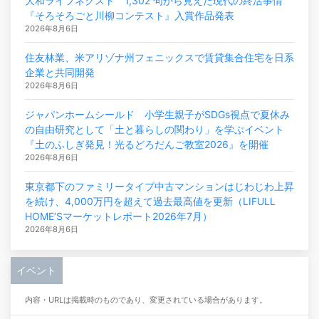
大和ライフネクスト 1,302 句から見えた現代の終活事情
『そろそろごと川柳コンテスト』入賞作品発表
2026年8月6日
住友林業、米アリゾナ州フェニックスで賃貸集合住宅を日系
企業と共同開発
2026年8月6日
ジャパンホームシールド 小学生親子がSDGs視点で夏休み
の自由研究として「土と暮らしの関わり」を学ぶイベント
『土のふしぎ発見！光るどろだんご教室2026』を開催
2026年8月6日
東京都下のファミリータイプ中古マンションはじわじわ上昇
を続け、4,000万円を超えて過去最高値を更新（LIFULL
HOME’Sマーケットレポート2026年7月）
2026年8月6日
イベント
内容・URLは掲載時のものであり、変更されている場合があります。