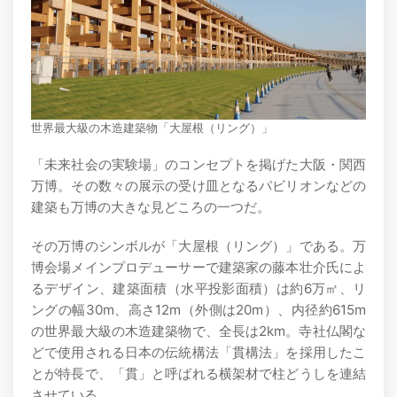
世界最大級の木造建築物「大屋根（リング）」
「未来社会の実験場」のコンセプトを掲げた大阪・関西
万博。その数々の展示の受け皿となるパビリオンなどの
建築も万博の大きな見どころの一つだ。
その万博のシンボルが「大屋根（リング）」である。万
博会場メインプロデューサーで建築家の藤本壮介氏によ
るデザイン、建築面積（水平投影面積）は約6万㎡、リ
ングの幅30m、高さ12m（外側は20m）、内径約615m
の世界最大級の木造建築物で、全長は2km。寺社仏閣な
どで使用される日本の伝統構法「貫構法」を採用したこ
とが特長で、「貫」と呼ばれる横架材で柱どうしを連結
させている。