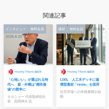
関連記事
インタビュー
無料会員
建材
無料会員
2026.6.19
2026.6.25
Housing Tribune 編集部
Housing Tribune 編集部
「心地いい」が選ばれる時
LIXIL 人工木デッキに循
代へ 庭・外構は“感性価
環型素材「revia」を採用
値”の競争に
住宅市場への本格展開が始
動
タカショー 代表取締役社
長 高岡伸夫 氏