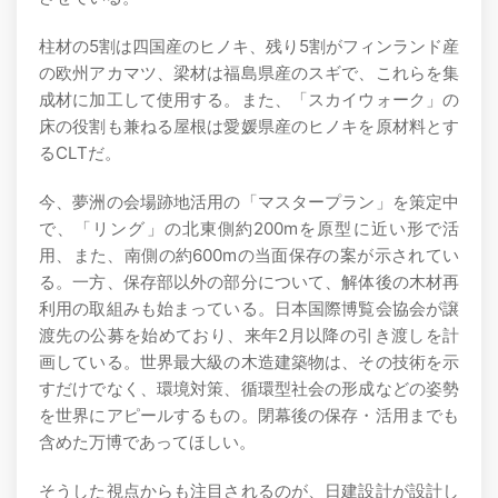
柱材の5割は四国産のヒノキ、残り5割がフィンランド産
の欧州アカマツ、梁材は福島県産のスギで、これらを集
成材に加工して使用する。また、「スカイウォーク」の
床の役割も兼ねる屋根は愛媛県産のヒノキを原材料とす
るCLTだ。
今、夢洲の会場跡地活用の「マスタープラン」を策定中
で、「リング」の北東側約200mを原型に近い形で活
用、また、南側の約600mの当面保存の案が示されてい
る。一方、保存部以外の部分について、解体後の木材再
利用の取組みも始まっている。日本国際博覧会協会が譲
渡先の公募を始めており、来年2月以降の引き渡しを計
画している。世界最大級の木造建築物は、その技術を示
すだけでなく、環境対策、循環型社会の形成などの姿勢
を世界にアピールするもの。閉幕後の保存・活用までも
含めた万博であってほしい。
そうした視点からも注目されるのが、日建設計が設計し