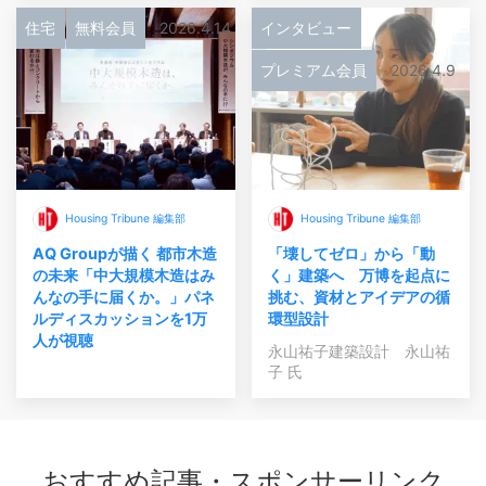
住宅
無料会員
2026.4.14
インタビュー
プレミアム会員
2026.4.9
Housing Tribune 編集部
Housing Tribune 編集部
AQ Groupが描く 都市木造
「壊してゼロ」から「動
の未来「中大規模木造はみ
く」建築へ 万博を起点に
んなの手に届くか。」パネ
挑む、資材とアイデアの循
ルディスカッションを1万
環型設計
人が視聴
永山祐子建築設計 永山祐
子 氏
おすすめ記事・スポンサーリンク