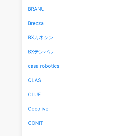
BRANU
Brezza
BXカネシン
BXテンパル
casa robotics
CLAS
CLUE
Cocolive
CONIT