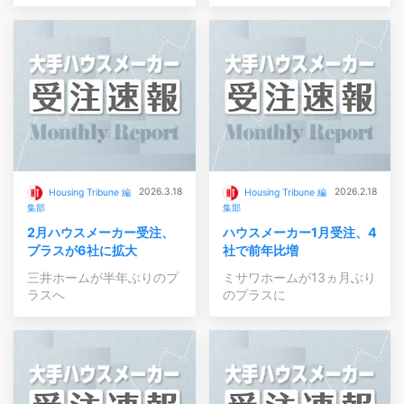
2026.3.18
2026.2.18
Housing Tribune 編
Housing Tribune 編
集部
集部
2月ハウスメーカー受注、
ハウスメーカー1月受注、4
プラスが6社に拡大
社で前年比増
三井ホームが半年ぶりのプ
ミサワホームが13ヵ月ぶり
ラスへ
のプラスに