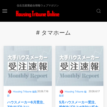
住生活産業総合情報ウェブマガジン
# タマホーム
2026.7.16
2026.6.17
Housing Tribune 編集
Housing Tribune 編
部
集部
ハウスメーカー6月受注、
5月ハウスメーカー受注、
7社でプラスに
前年比プラスが8社に拡大