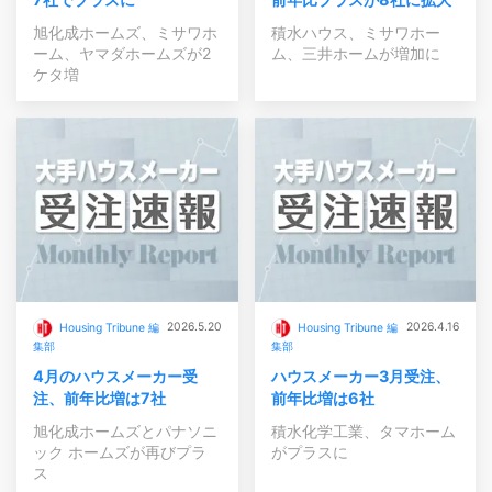
旭化成ホームズ、ミサワホ
積水ハウス、ミサワホー
ーム、ヤマダホームズが2
ム、三井ホームが増加に
ケタ増
2026.5.20
2026.4.16
Housing Tribune 編
Housing Tribune 編
集部
集部
4月のハウスメーカー受
ハウスメーカー3月受注、
注、前年比増は7社
前年比増は6社
旭化成ホームズとパナソニ
積水化学工業、タマホーム
ック ホームズが再びプラ
がプラスに
ス