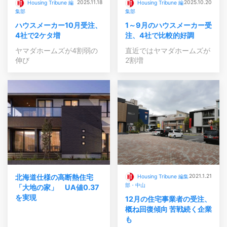
2025.11.18
2025.10.20
Housing Tribune 編
Housing Tribune 編
集部
集部
ハウスメーカー10月受注、
1～9月のハウスメーカー受
4社で2ケタ増
注、4社で比較的好調
ヤマダホームズが4割弱の
直近ではヤマダホームズが
伸び
2割増
北海道仕様の高断熱住宅
2021.1.21
Housing Tribune 編集
部・中山
「大地の家」 UA値0.37
を実現
12月の住宅事業者の受注、
概ね回復傾向 苦戦続く企業
も