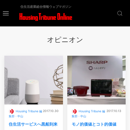
住生活産業総合情報ウェブマガジン
オピニオン
2017.10.30
2017.10.13
Housing Tribune 編
Housing Tribune 編
集部・中山
集部・中山
住生活サービスへ黒船到来
モノ的価値とコト的価値