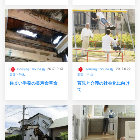
2017.10.13
2017.9.22
Housing Tribune 編
Housing Tribune 編
集部・沖永
集部・中山
住まい手発の長寿命革命
育児と介護の社会化に向け
て