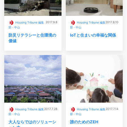
2017.9.8
2017.8.10
Housing Tribune 編集
Housing Tribune 編集
部・中山
部・中山
防災リテラシーと住環境の
IoTと住まいの幸福な関係
価値
2017.7.28
2017.7.14
Housing Tribune 編集
Housing Tribune 編集
部・中山
部・中山
大人ならではのソリューシ
誰のためのZEH