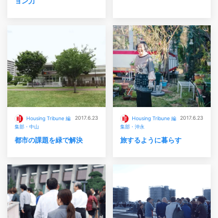
ョン力
2017.6.23
2017.6.23
Housing Tribune 編
Housing Tribune 編
集部・中山
集部・沖永
都市の課題を緑で解決
旅するように暮らす