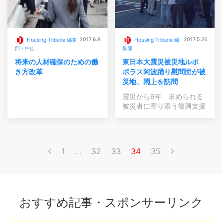
2017.6.9
2017.5.26
Housing Tribune 編集
Housing Tribune 編
部・中山
集部
将来の人材確保のための働
東日本大震災被災地ルポ
き方改革
ポラス阿波踊り慰問団が被
災地、閖上を訪問
震災から6年 求められる
被災者に寄り添う復興支援
1
…
32
33
34
35
おすすめ記事・スポンサーリンク