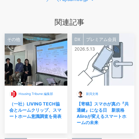
関連記事
その他
2026.7.2
DX
プレミアム会員
2026.5.13
Housing Tribune 編集部
新貝文将
（一社）LIVING TECH協
【寄稿】スマホが真の『共
会とルームクリップ、スマ
通鍵』になる日 新規格
ートホーム意識調査を発表
Aliroが変えるスマートホ
ームの未来