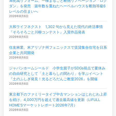
旭化成リフォーム、一棟まるごと断熱リノベーション「ロク
ダン」を発売 築年数を重ねたヘーベルハウスを断熱等級6
レベルの住まいへ
2026年8月6日
大和ライフネクスト 1,302 句から見えた現代の終活事情
『そろそろごと川柳コンテスト』入賞作品発表
2026年8月6日
住友林業、米アリゾナ州フェニックスで賃貸集合住宅を日系
企業と共同開発
2026年8月6日
ジャパンホームシールド 小学生親子がSDGs視点で夏休み
の自由研究として「土と暮らしの関わり」を学ぶイベント
『土のふしぎ発見！光るどろだんご教室2026』を開催
2026年8月6日
東京都下のファミリータイプ中古マンションはじわじわ上昇
を続け、4,000万円を超えて過去最高値を更新（LIFULL
HOME’Sマーケットレポート2026年7月）
2026年8月6日