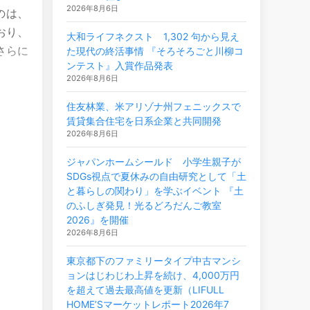
2026年8月6日
のは、
おり、
大和ライフネクスト 1,302 句から見え
さらに
た現代の終活事情 『そろそろごと川柳コ
ンテスト』入賞作品発表
2026年8月6日
住友林業、米アリゾナ州フェニックスで
賃貸集合住宅を日系企業と共同開発
2026年8月6日
ジャパンホームシールド 小学生親子が
SDGs視点で夏休みの自由研究として「土
と暮らしの関わり」を学ぶイベント 『土
のふしぎ発見！光るどろだんご教室
2026』を開催
2026年8月6日
東京都下のファミリータイプ中古マンシ
ョンはじわじわ上昇を続け、4,000万円
を超えて過去最高値を更新（LIFULL
HOME’Sマーケットレポート2026年7