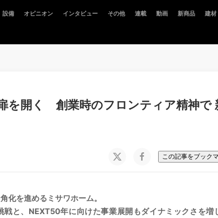
設備
オピニオン
インタビュー
その他
連載
動画
新商品
建材
扉を開く 創業時のフロンティア精神で 
この記事をブック
多角化を進めるミサワホーム。
戦と、NEXT50年に向けた事業展開もダイナミックさを増