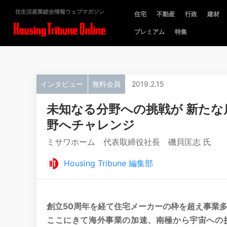
住生活産業総合情報ウェブマガジン
住宅
不動産
行政
建材
プレミアム
特集
インタビュー
無料会員
2019.2.15
未知なる分野への挑戦が 新たな
野へチャレンジ
ミサワホーム 代表取締役社長 磯貝匡志 氏
Housing Tribune 編集部
創立50周年を経て住宅メーカーの枠を超え事業
ここにきて海外事業の加速、南極から宇宙への挑