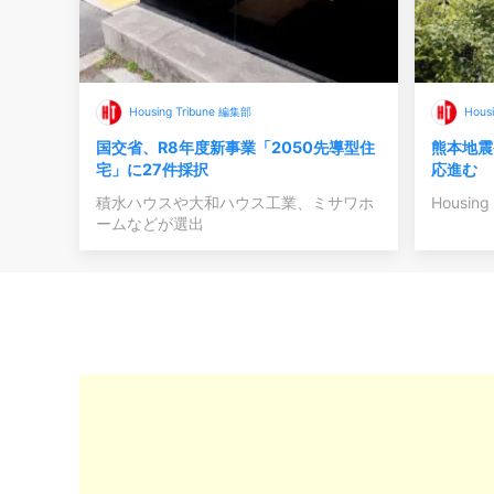
Housing Tribune 編集部
Hous
国交省、R8年度新事業「2050先導型住
熊本地震
宅」に27件採択
応進む
積水ハウスや大和ハウス工業、ミサワホ
Housing 
ームなどが選出