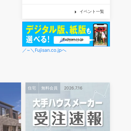
イベント一覧
／~＼Fujisan.co.jpへ
住宅
無料会員
2026.7.16