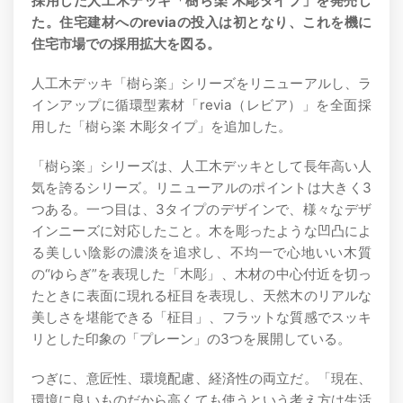
採用した人工木デッキ「樹ら楽 木彫タイプ」を発売し
た。住宅建材へのreviaの投入は初となり、これを機に
住宅市場での採用拡大を図る。
人工木デッキ「樹ら楽」シリーズをリニューアルし、ラ
インアップに循環型素材「revia（レビア）」を全面採
用した「樹ら楽 木彫タイプ」を追加した。
「樹ら楽」シリーズは、人工木デッキとして長年高い人
気を誇るシリーズ。リニューアルのポイントは大きく3
つある。一つ目は、3タイプのデザインで、様々なデザ
インニーズに対応したこと。木を彫ったような凹凸によ
る美しい陰影の濃淡を追求し、不均一で心地いい木質
の“ゆらぎ”を表現した「木彫」、木材の中心付近を切っ
たときに表面に現れる柾目を表現し、天然木のリアルな
美しさを堪能できる「柾目」、フラットな質感でスッキ
リとした印象の「プレーン」の3つを展開している。
つぎに、意匠性、環境配慮、経済性の両立だ。「現在、
環境に良いものだから高くても使うという考え方は生活