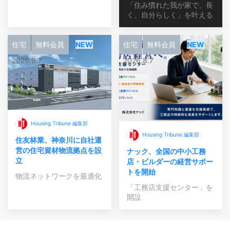
「住み慣れた我が家で、長
く、自分らしく」を叶える
住宅
無料会員
NEW
住宅
無料会員
NEW
2026.8.7
2026.8.7
Housing Tribune 編集部
Housing Tribune 編集部
住友林業、神奈川に自社運
営の住宅資材物流拠点を設
ナック、全国の中小工務
立
店・ビルダーの経営サポー
トを開始
物流ネットワークを最適化
「工務店支援センター」を
開設