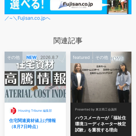
／~＼Fujisan.co.jpへ
関連記事
その他
NEW
2026.8.7
featured
その他
Presented by 東京商工会議所
Housing Tribune 編集部
ハウスメーカーが「福祉住
住宅関連資材値上げ情報
環境コーディネーター検定
（8月7日時点）
試験」を重視する理由