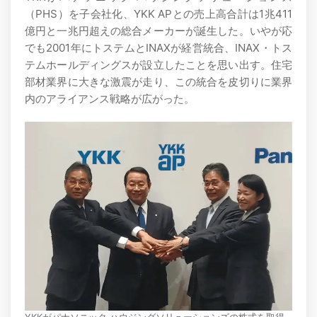
（PHS）を子会社化、YKK APとの売上高合計は1兆411
億円と一兆円超えの総合メーカーが誕生した。いやが応
でも2001年にトステムとINAXが経営統合、INAX・トス
テムホールディングスが設立したことを思い出す。住宅
部材業界に大きな激震が走り、この統合を皮切りに業界
内のアライアンス戦略が広がった。