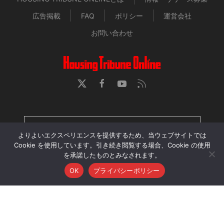
広告掲載
FAQ
ポリシー
運営会社
お問い合わせ
HOUSING TRIBUNE 定期購読者専用ページ
よりよいエクスペリエンスを提供するため、当ウェブサイトでは
Cookie を使用しています。引き続き閲覧する場合、Cookie の使用
を承諾したものとみなされます。
当サイトに掲載された記事・画像・動画の無断転用、再配
OK
プライバシーポリシー
布、アップロードを禁じます。
© 2026 Housing Tribune Online. All Rights Reserved.