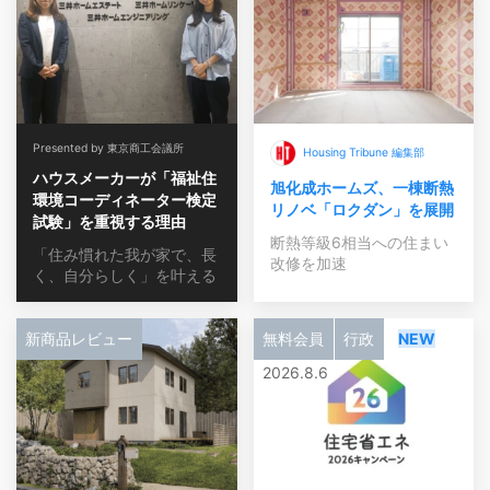
Presented by 東京商工会議所
Housing Tribune 編集部
ハウスメーカーが「福祉住
旭化成ホームズ、一棟断熱
環境コーディネーター検定
リノベ「ロクダン」を展開
試験」を重視する理由
断熱等級6相当への住まい
「住み慣れた我が家で、長
改修を加速
く、自分らしく」を叶える
新商品レビュー
無料会員
行政
NEW
2026.8.6