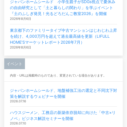
ジャパンホームシールド 小学生親子がSDGs視点で夏休み
の自由研究として「土と暮らしの関わり」を学ぶイベント
『土のふしぎ発見！光るどろだんご教室2026』を開催
2026年8月6日
東京都下のファミリータイプ中古マンションはじわじわ上昇
を続け、4,000万円を超えて過去最高値を更新（LIFULL
HOME’Sマーケットレポート2026年7月）
2026年8月6日
イベント
内容・URLは掲載時のものであり、変更されている場合があります。
ジャパンホームシールド、地盤補強工法の選定と不同沈下対
策を解説するウェビナーを開催
2026.07.16
ハウスジーメン、工務店の新築依存脱却に向けた「中古×リ
ノベ」ビジネス解説セミナーを開催
2026.07.10