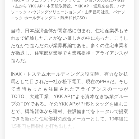
YKKがパナソニック ハウジングソリューションズの株式を取得
（左から YKK AP・本田聡取締役、YKK AP・堀秀充会長、パナ
ソニック ハウジングソリューションズ・山田昌司社長、パナソ
ニック ホールディングス・隅田和代CSO）
当時、日本経済全体が閉塞感に包まれ、住宅産業界もそ
れまで経験したことがない厳しさの中にあった。こうし
たなかで進んだのが業界再編である。多くの住宅事業者
が撤退し、住宅部材業界でも業務提携・アライアンスが
進んだ。
INAX・トステムホールディングス設立時、有力な対抗
馬として目された一社が松下電工、現在のPHSだ。そし
て当時もっとも注目されたアライアンスの一つが
TOTO、大建工業、YKK APによる資本なき協業グルー
プのTDYである。そのYKK APがPHSとタッグを組むこ
とで、構造躯体から建材、住設備までをトータルで提案
できる新たな住宅部材の総合メーカーとして、10年後に
1.5兆円を目指すと打ち出した。