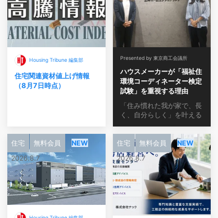
Presented by 東京商工会議所
Housing Tribune 編集部
ハウスメーカーが「福祉住
住宅関連資材値上げ情報
環境コーディネーター検定
（8月7日時点）
試験」を重視する理由
「住み慣れた我が家で、長
く、自分らしく」を叶える
住宅
無料会員
NEW
住宅
無料会員
NEW
2026.8.7
2026.8.7
Housing Tribune 編集部