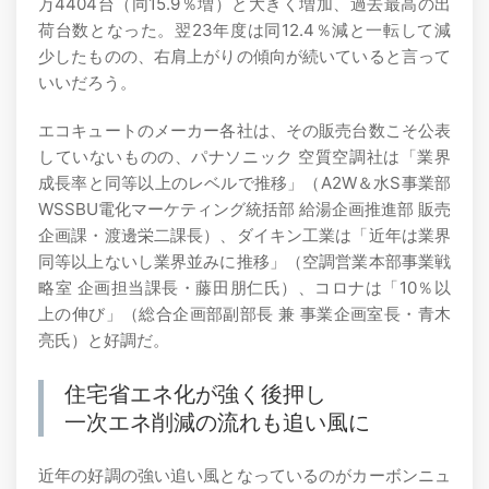
万4404台（同15.9％増）と大きく増加、過去最高の出
荷台数となった。翌23年度は同12.4％減と一転して減
少したものの、右肩上がりの傾向が続いていると言って
いいだろう。
エコキュートのメーカー各社は、その販売台数こそ公表
していないものの、パナソニック 空質空調社は「業界
成長率と同等以上のレベルで推移」（A2W＆水S事業部
WSSBU電化マーケティング統括部 給湯企画推進部 販売
企画課・渡邊栄二課長）、ダイキン工業は「近年は業界
同等以上ないし業界並みに推移」（空調営業本部事業戦
略室 企画担当課長・藤田朋仁氏）、コロナは「10％以
上の伸び」（総合企画部副部長 兼 事業企画室長・青木
亮氏）と好調だ。
住宅省エネ化が強く後押し
一次エネ削減の流れも追い風に
近年の好調の強い追い風となっているのがカーボンニュ