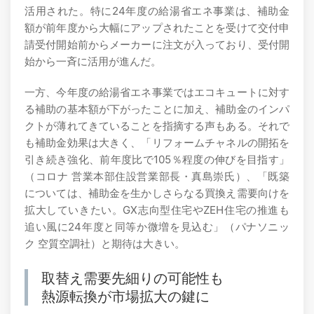
活用された。特に24年度の給湯省エネ事業は、補助金
額が前年度から大幅にアップされたことを受けて交付申
請受付開始前からメーカーに注文が入っており、受付開
始から一斉に活用が進んだ。
一方、今年度の給湯省エネ事業ではエコキュートに対す
る補助の基本額が下がったことに加え、補助金のインパ
クトが薄れてきていることを指摘する声もある。それで
も補助金効果は大きく、「リフォームチャネルの開拓を
引き続き強化、前年度比で105％程度の伸びを目指す」
（コロナ 営業本部住設営業部長・真島崇氏）、「既築
については、補助金を生かしさらなる買換え需要向けを
拡大していきたい。GX志向型住宅やZEH住宅の推進も
追い風に24年度と同等か微増を見込む」（パナソニッ
ク 空質空調社）と期待は大きい。
取替え需要先細りの可能性も
熱源転換が市場拡大の鍵に