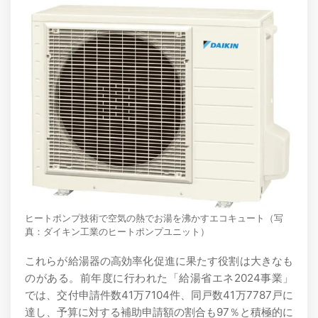
ヒートポンプ技術で空気の熱でお湯を沸かすエコキュート（写
真：ダイキン工業のヒートポンプユニット）
これらが給湯器の高効率化促進に果たす役割は大きなも
のがある。前年度に行われた「給湯省エネ2024事業」
では、交付申請件数41万7104件、同戸数41万7787戸に
達し、予算に対する補助申請額の割合も97％と積極的に