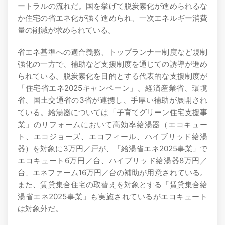
ートラルの流れだ。国を挙げて脱炭素化が進められるな
か住宅の省エネ化が強く進められ、一次エネルギー消費
量の削減が求められている。
省エネ基準への適合義務、トップランナー制度など規制
強化の一方で、補助など支援制度を通じての誘導が進め
られている。脱炭素化を目的とする代表的な支援制度が
「住宅省エネ2025キャンペーン」。経済産業省、環境
省、国土交通省の3省が連携し、手厚い補助が展開され
ている。給湯器については「子育てグリーン住宅支援事
業」のリフォームにおいて高効率給湯器（エコキュー
ト、エコジョーズ、エコフィール、ハイブリッド給湯
器）を対象に3万円／戸が、「給湯省エネ2025事業」で
エコキュート6万円／台、ハイブリッド給湯器8万円／
台、エネファーム16万円／台の補助が用意されている。
また、賃貸集合住宅の取替えを対象とする「賃貸集合給
湯省エネ2025事業」も実施されているがエコキュート
は対象外だ。