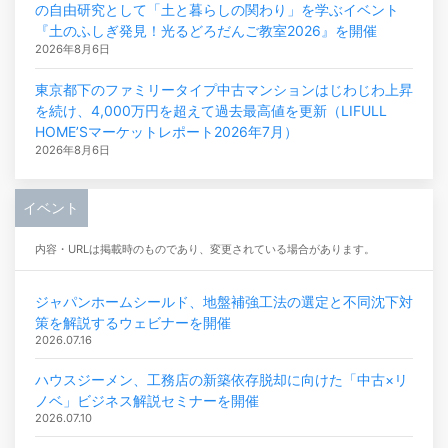
の自由研究として「土と暮らしの関わり」を学ぶイベント
『土のふしぎ発見！光るどろだんご教室2026』を開催
2026年8月6日
東京都下のファミリータイプ中古マンションはじわじわ上昇
を続け、4,000万円を超えて過去最高値を更新（LIFULL
HOME’Sマーケットレポート2026年7月）
2026年8月6日
イベント
内容・URLは掲載時のものであり、変更されている場合があります。
ジャパンホームシールド、地盤補強工法の選定と不同沈下対
策を解説するウェビナーを開催
2026.07.16
ハウスジーメン、工務店の新築依存脱却に向けた「中古×リ
ノベ」ビジネス解説セミナーを開催
2026.07.10