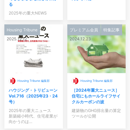
る
2025年の重大NEWS
Housing Tribune
プレミアム会員
特集記事
2025.12.12
2024.12.23
Housing Tribune 編集部
Housing Tribune 編集部
ハウジング・トリビューン
［2024年重大ニュース］
Vol.716（2025年23・24
住宅にもホールライフサイ
号）
クルカーボンの波
2025年の重大ニュース
建築物のGHG排出量の算定
新築縮小時代、住宅産業が
ツールが公開
向かうのは…