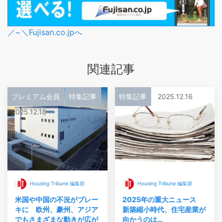
／~＼Fujisan.co.jpへ
関連記事
プレミアム会員
特集記事
特集記事
2025.12.16
2025.12.18
Housing Tribune 編集部
Housing Tribune 編集部
米国や中国の不況がブレー
2025年の重大ニュース
キに 欧州、豪州、アジア
新築縮小時代、住宅産業が
でもさまざまな動きが広が
向かうのは…