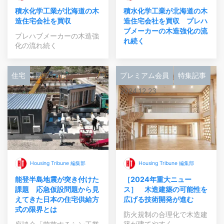
積水化学工業が北海道の木
積水化学工業が北海道の木
造住宅会社を買収
造住宅会社を買収 プレハ
ブメーカーの木造強化の流
プレハブメーカーの木造強
れ続く
化の流れ続く
住宅
2025.1.15
プレミアム会員
特集記事
2024.12.23
Housing Tribune 編集部
Housing Tribune 編集部
能登半島地震が突き付けた
［2024年重大ニュー
課題 応急仮設問題から見
ス］ 木造建築の可能性を
えてきた日本の住宅供給方
広げる技術開発が進む
式の限界とは
防火規制の合理化で木造建
築が建てやすく