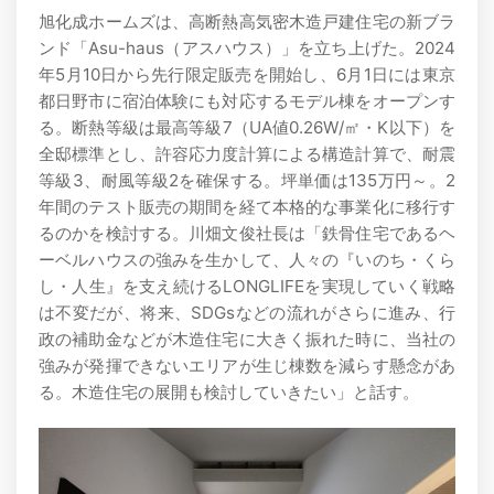
旭化成ホームズは、高断熱高気密木造戸建住宅の新ブラ
ンド「Asu-haus（アスハウス）」を立ち上げた。2024
年5月10日から先行限定販売を開始し、6月1日には東京
都日野市に宿泊体験にも対応するモデル棟をオープンす
る。断熱等級は最高等級7（UA値0.26W/㎡・K以下）を
全邸標準とし、許容応力度計算による構造計算で、耐震
等級3、耐風等級2を確保する。坪単価は135万円～。2
年間のテスト販売の期間を経て本格的な事業化に移行す
るのかを検討する。川畑文俊社長は「鉄骨住宅であるヘ
ーベルハウスの強みを生かして、人々の『いのち・くら
し・人生』を支え続けるLONGLIFEを実現していく戦略
は不変だが、将来、SDGsなどの流れがさらに進み、行
政の補助金などが木造住宅に大きく振れた時に、当社の
強みが発揮できないエリアが生じ棟数を減らす懸念があ
る。木造住宅の展開も検討していきたい」と話す。