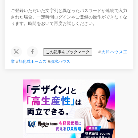
ご登録いただいた文字列と異なったパスワードが連続で入力
された場合、一定時間ログインやご登録の操作ができなくな
ります。時間をおいて再度お試しください。
この記事をブックマーク
#
大和ハウス工
業
#
旭化成ホームズ
#
積水ハウス