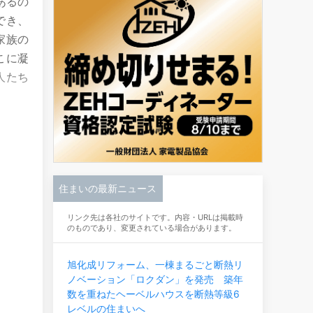
あるの
でき、
家族の
こに凝
人たち
住まいの最新ニュース
リンク先は各社のサイトです。内容・URLは掲載時
のものであり、変更されている場合があります。
旭化成リフォーム、一棟まるごと断熱リ
ノベーション「ロクダン」を発売 築年
数を重ねたヘーベルハウスを断熱等級6
レベルの住まいへ