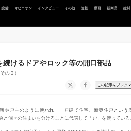
設備
オピニオン
インタビュー
その他
連載
動画
新商品
建材
を続けるドアやロック等の開口部品
（その２）
この記事をブック
籍や戸主のように使われ、一戸建て住宅、新築住戸という
会と個々の住まいを分けることに代表して「戸」を使っている