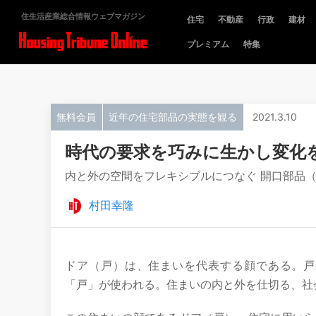
住生活産業総合情報ウェブマガジン
住宅
不動産
行政
建材
プレミアム
特集
無料会員
近年の住宅部品の実態を観る
2021.3.10
時代の要求を巧みに生かし変化
内と外の空間をフレキシブルにつなぐ 開口部品
村田幸隆
ドア（戸）は、住まいを代表する顔である。戸
「戸」が使われる。住まいの内と外を仕切る、社