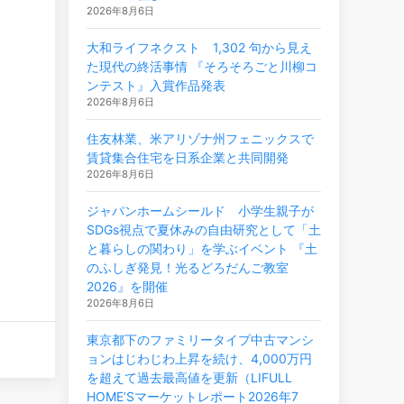
2026年8月6日
大和ライフネクスト 1,302 句から見え
た現代の終活事情 『そろそろごと川柳コ
ンテスト』入賞作品発表
2026年8月6日
住友林業、米アリゾナ州フェニックスで
賃貸集合住宅を日系企業と共同開発
2026年8月6日
ジャパンホームシールド 小学生親子が
SDGs視点で夏休みの自由研究として「土
と暮らしの関わり」を学ぶイベント 『土
のふしぎ発見！光るどろだんご教室
2026』を開催
2026年8月6日
東京都下のファミリータイプ中古マンシ
ョンはじわじわ上昇を続け、4,000万円
を超えて過去最高値を更新（LIFULL
HOME’Sマーケットレポート2026年7