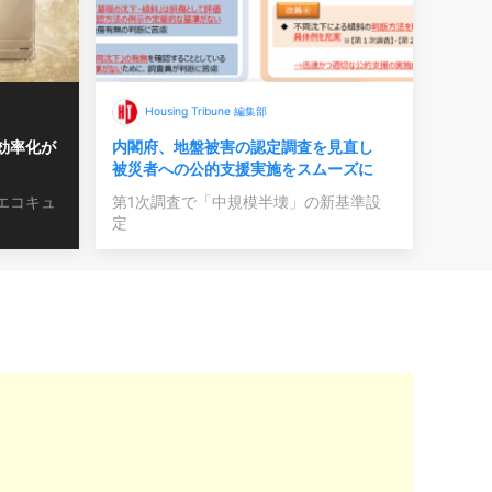
Housing Tribune 編集部
効率化が
内閣府、地盤被害の認定調査を見直し
被災者への公的支援実施をスムーズに
エコキュ
第1次調査で「中規模半壊」の新基準設
定