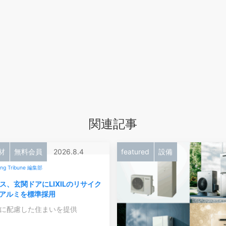
関連記事
材
無料会員
2026.8.4
featured
設備
ing Tribune 編集部
ス、玄関ドアにLIXILのリサイク
％アルミを標準採用
に配慮した住まいを提供