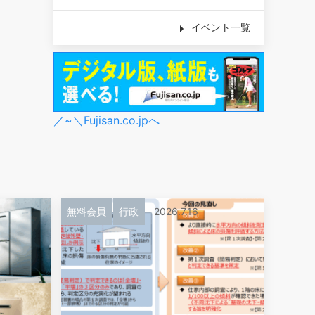
イベント一覧
／~＼Fujisan.co.jpへ
無料会員
行政
2026.7.16