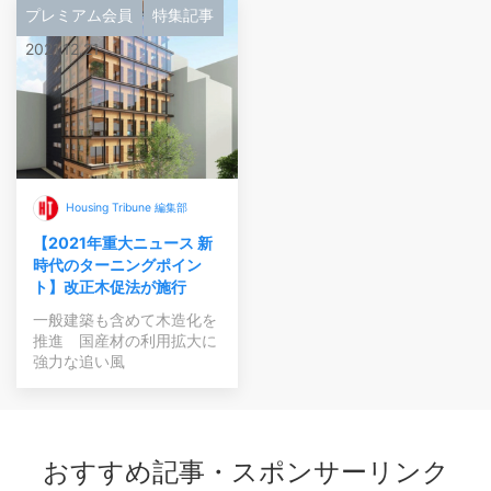
プレミアム会員
特集記事
2021.12.21
Housing Tribune 編集部
【2021年重大ニュース 新
時代のターニングポイン
ト】改正木促法が施行
一般建築も含めて木造化を
推進 国産材の利用拡大に
強力な追い風
おすすめ記事・スポンサーリンク