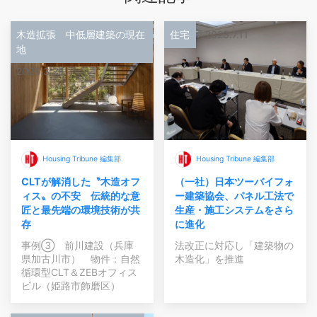
木造拡張 中低層建築の現在
住宅
2023.7.11
地
2026.3.25
Housing Tribune 編集部
Housing Tribune 編集部
CLTが解消した〝木造オフ
（一社）日本ツーバイフォ
ィス〟の不安 伝統的な意
ー建築協会、パネル工法で
匠と最先端の環境技術が共
生産・施工システムをさら
存
に進化
事例③ 前川建設（兵庫
法改正に対応し「建築物の
県加古川市） 物件：自然
木造化」を推進
循環型CLT＆ZEBオフィス
ビル（姫路市飾磨区）