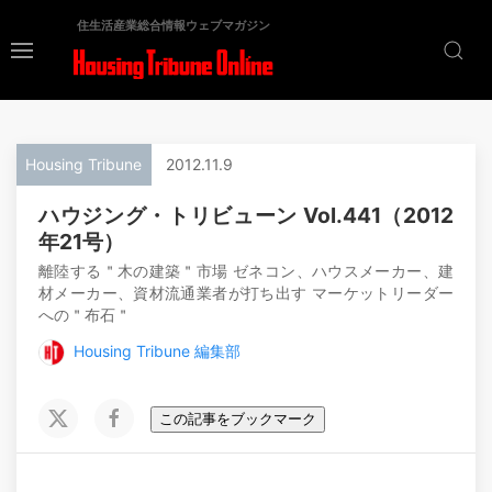
住生活産業総合情報ウェブマガジン
Housing Tribune
2012.11.9
ハウジング・トリビューン Vol.441（2012
年21号）
離陸する＂木の建築＂市場 ゼネコン、ハウスメーカー、建
材メーカー、資材流通業者が打ち出す マーケットリーダー
への＂布石＂
Housing Tribune 編集部
この記事をブックマーク