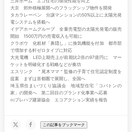
三井ホーム エコ住宅の環境性能を向上
大京 郊外積極展開へのフラッグシップ物件を開発
タカラレーベン 分譲マンションの50%以上に太陽光発
電システムを搭載へ
イデアホームグループ 全量売電型の太陽光発電の販売
開始 1500万円の売電収入も可能に
クラボウ 化粧材「鼻隠し」に換気機能を付加 都市部
で増加する軒ゼロタイプに対応
大光電機 LED上期売上が前期比2倍の97億円に マー
ケットを明確化する戦略などが奏功
エスリンク ＂尾木ママ＂監修の子育て住宅認定制度を
提案 まずは首都圏で展開し、全国へ
埼玉県住まいづくり協議会 地域型住宅「コバトンの
家」の開発へ 第二回目のブランド化事業へ応募
㈳プレハブ建築協会 エコアクション実績を報告
この記事をブックマーク