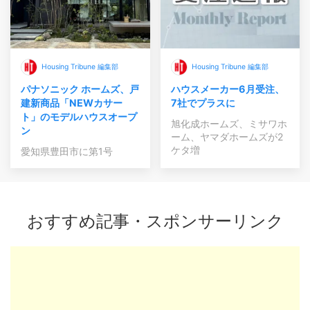
Housing Tribune 編集部
Housing Tribune 編集部
パナソニック ホームズ、戸
ハウスメーカー6月受注、
建新商品「NEWカサー
7社でプラスに
ト」のモデルハウスオープ
旭化成ホームズ、ミサワホ
ン
ーム、ヤマダホームズが2
ケタ増
愛知県豊田市に第1号
おすすめ記事・スポンサーリンク