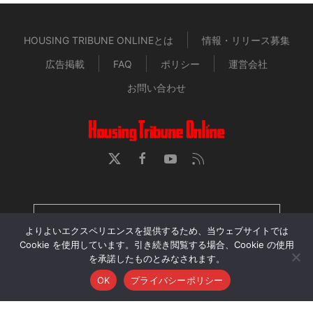
HOUSING TRIBUNE ONLINEとは
情報・リリース募集
広告掲載
FAQ
ポリシー
運営会社
お問い合わせ
HOUSING TRIBUNE 定期購読者専用ページ
よりよいエクスペリエンスを提供するため、当ウェブサイトでは
Cookie を使用しています。引き続き閲覧する場合、Cookie の使用
を承諾したものとみなされます。
当サイトに掲載された記事・画像・動画の無断転用、再配
OK
プライバシーポリシー
布、アップロードを禁じます。
© 2026 Housing Tribune Online. All Rights Reserved.