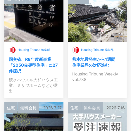
Housing Tribune 編集部
Housing Tribune 編集部
国交省、R8年度新事業
熊本地震発生から1週間
「2050先導型住宅」に27
住宅業界の対応進む
件採択
Housing Tribune Weekly
vol.788
積水ハウスや大和ハウス工
業、ミサワホームなどが選
出
住宅
無料会員
2026.7.27
住宅
無料会員
2026.7.16