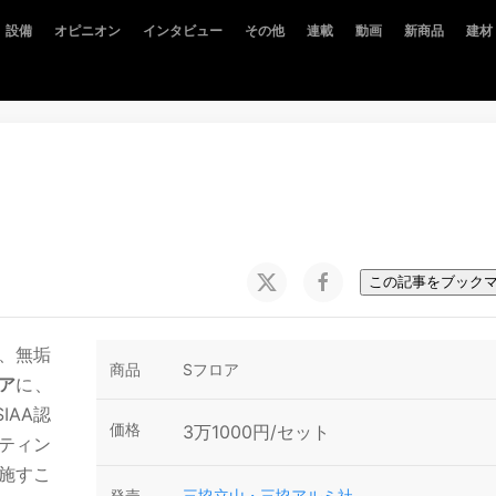
設備
オピニオン
インタビュー
その他
連載
動画
新商品
建材
この記事をブック
、無垢
商品
Sフロア
ア
に、
IAA認
価格
3万1000円/セット
ティン
施すこ
発売
三協立山・三協アルミ社