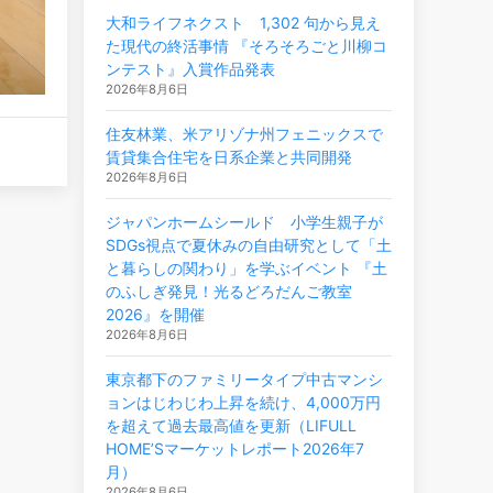
大和ライフネクスト 1,302 句から見え
た現代の終活事情 『そろそろごと川柳コ
ンテスト』入賞作品発表
2026年8月6日
住友林業、米アリゾナ州フェニックスで
賃貸集合住宅を日系企業と共同開発
2026年8月6日
ジャパンホームシールド 小学生親子が
SDGs視点で夏休みの自由研究として「土
と暮らしの関わり」を学ぶイベント 『土
のふしぎ発見！光るどろだんご教室
2026』を開催
2026年8月6日
東京都下のファミリータイプ中古マンシ
ョンはじわじわ上昇を続け、4,000万円
を超えて過去最高値を更新（LIFULL
HOME’Sマーケットレポート2026年7
月）
2026年8月6日