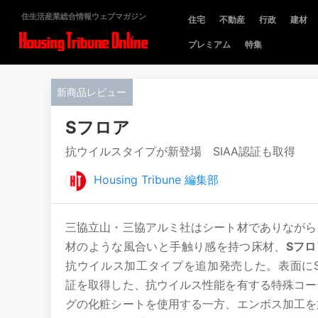
住生活産業総合情報ウェブマガジン
住宅
不動産
行政
建材
プレミアム
特集
新商品レビュー
Sフロア
抗ウイルスタイプが新登場 SIAA認証も取得
Housing Tribune 編集部
三協立山・三協アルミ社はシート材でありながら
材のような風合いと手触り感を持つ床材、
Sフロ
抗ウイルス加工タイプを追加発売した。表面にS
証を取得した、抗ウイルス性能を有する特殊コー
グの化粧シートを使用する一方、エンボス加工を