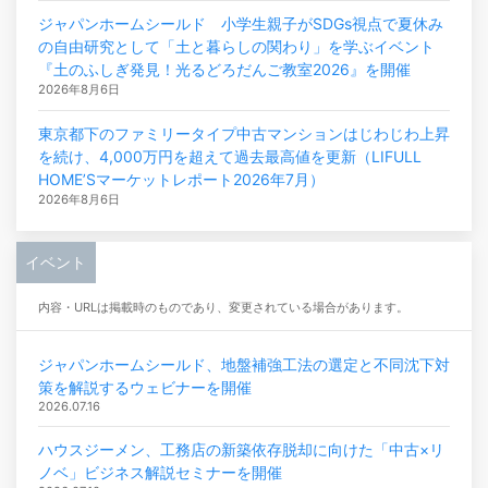
ジャパンホームシールド 小学生親子がSDGs視点で夏休み
の自由研究として「土と暮らしの関わり」を学ぶイベント
『土のふしぎ発見！光るどろだんご教室2026』を開催
2026年8月6日
東京都下のファミリータイプ中古マンションはじわじわ上昇
を続け、4,000万円を超えて過去最高値を更新（LIFULL
HOME’Sマーケットレポート2026年7月）
2026年8月6日
イベント
内容・URLは掲載時のものであり、変更されている場合があります。
ジャパンホームシールド、地盤補強工法の選定と不同沈下対
策を解説するウェビナーを開催
2026.07.16
ハウスジーメン、工務店の新築依存脱却に向けた「中古×リ
ノベ」ビジネス解説セミナーを開催