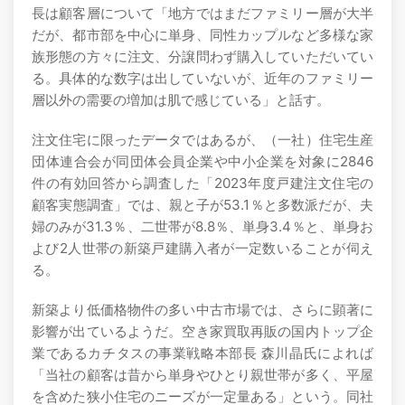
長は顧客層について「地方ではまだファミリー層が大半
だが、都市部を中心に単身、同性カップルなど多様な家
族形態の方々に注文、分譲問わず購入していただいてい
る。具体的な数字は出していないが、近年のファミリー
層以外の需要の増加は肌で感じている」と話す。
注文住宅に限ったデータではあるが、（一社）住宅生産
団体連合会が同団体会員企業や中小企業を対象に2846
件の有効回答から調査した「2023年度戸建注文住宅の
顧客実態調査」では、親と子が53.1％と多数派だが、夫
婦のみが31.3％、二世帯が8.8％、単身3.4％と、単身お
よび2人世帯の新築戸建購入者が一定数いることが伺え
る。
新築より低価格物件の多い中古市場では、さらに顕著に
影響が出ているようだ。空き家買取再販の国内トップ企
業であるカチタスの事業戦略本部長 森川晶氏によれば
「当社の顧客は昔から単身やひとり親世帯が多く、平屋
を含めた狭小住宅のニーズが一定量ある」という。同社