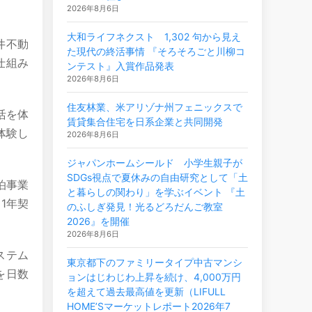
2026年8月6日
大和ライフネクスト 1,302 句から見え
井不動
た現代の終活事情 『そろそろごと川柳コ
仕組み
ンテスト』入賞作品発表
2026年8月6日
住友林業、米アリゾナ州フェニックスで
活を体
賃貸集合住宅を日系企業と共同開発
体験し
2026年8月6日
ジャパンホームシールド 小学生親子が
SDGs視点で夏休みの自由研究として「土
泊事業
と暮らしの関わり」を学ぶイベント 『土
1年契
のふしぎ発見！光るどろだんご教室
2026』を開催
2026年8月6日
システム
東京都下のファミリータイプ中古マンシ
を日数
ョンはじわじわ上昇を続け、4,000万円
を超えて過去最高値を更新（LIFULL
HOME’Sマーケットレポート2026年7