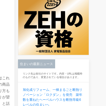
住まいの最新ニュース
リンク先は各社のサイトです。内容・URLは掲載時
はこれ
のものであり、変更されている場合があります。
の商品
旭化成リフォーム、一棟まるごと断熱リ
り方も
ノベーション「ロクダン」を発売 築年
りが望
数を重ねたヘーベルハウスを断熱等級6
）と話
レベルの住まいへ