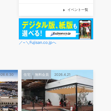
イベント一覧
／~＼Fujisan.co.jpへ
26.6.30
住宅
無料会員
2026.4.21