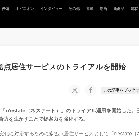
設備
オピニオン
インタビュー
その他
連載
動画
新商品
建材
拠点居住サービスのトライアルを開始
この記事をブック
n’estate（ネステート）」のトライアル運用を開始した。
合力を生かすことで提案力を強化する。
に対応するために多拠点居住サービスとして「n’estate（