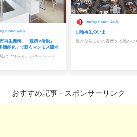
Housing Tribune 編集部
ing Tribune 編集部
団地再生のいま
市再生機構、「建築×活動」
豊かな住まいの資産を地域へひ
多機能化」で蘇るマンモス団地
域に〝ひらく〟がキーワード
おすすめ記事・スポンサーリンク