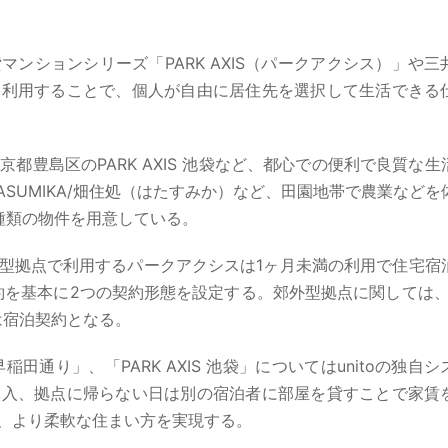
ンションシリーズ「PARK AXIS（パークアクシス）」や三
て利用することで、個人が自由に居住先を選択して生活できる
都豊島区のPARK AXIS 池袋など、都心での便利で良質な生
SUMIKA/畑住処（はたすみか）など、田園地帯で農業などを
種類の物件を用意している。
型拠点で利用するパークアクシスは1ヶ月未満の利用で住宅宿
約を基本に2つの契約形態を設定する。郊外型拠点に関しては、
は宿泊契約となる。
早稲田通り」、「PARK AXIS 池袋」についてはunitoの独自
導入、拠点に帰らない日は別の宿泊者に部屋を貸すことで家賃
、より柔軟な住まい方を実現する。