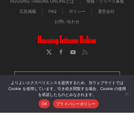
HOUSING TRIBUNE ONLINEとは
情報・リリース募集
広告掲載
FAQ
ポリシー
運営会社
お問い合わせ
HOUSING TRIBUNE 定期購読者専用ページ
よりよいエクスペリエンスを提供するため、当ウェブサイトでは
Cookie を使用しています。引き続き閲覧する場合、Cookie の使用
を承諾したものとみなされます。
当サイトに掲載された記事・画像・動画の無断転用、再配
OK
プライバシーポリシー
布、アップロードを禁じます。
© 2026 Housing Tribune Online. All Rights Reserved.