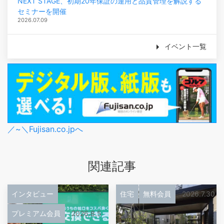
NEXT STAGE、初期20年保証の運用と品質管理を解説する
セミナーを開催
2026.07.09
イベント一覧
／~＼Fujisan.co.jpへ
関連記事
インタビュー
住宅
無料会員
2026.7.30
プレミアム会員
2026.8.5