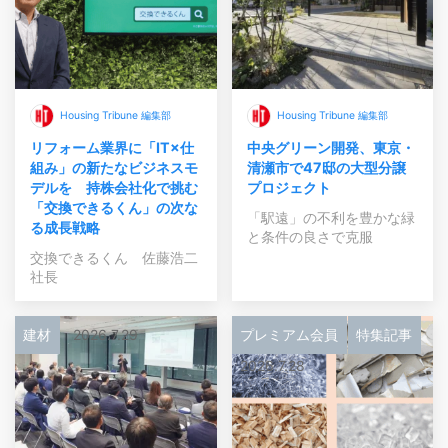
Housing Tribune 編集部
Housing Tribune 編集部
リフォーム業界に「IT×仕
中央グリーン開発、東京・
組み」の新たなビジネスモ
清瀬市で47邸の大型分譲
デルを 持株会社化で挑む
プロジェクト
「交換できるくん」の次な
「駅遠」の不利を豊かな緑
る成長戦略
と条件の良さで克服
交換できるくん 佐藤浩二
社長
建材
2026.7.29
プレミアム会員
特集記事
2026.7.28