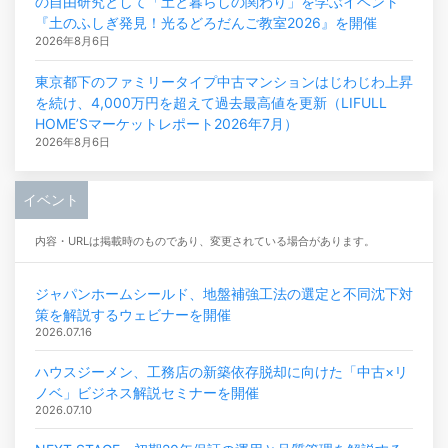
の自由研究として「土と暮らしの関わり」を学ぶイベント
『土のふしぎ発見！光るどろだんご教室2026』を開催
2026年8月6日
東京都下のファミリータイプ中古マンションはじわじわ上昇
を続け、4,000万円を超えて過去最高値を更新（LIFULL
HOME’Sマーケットレポート2026年7月）
2026年8月6日
イベント
内容・URLは掲載時のものであり、変更されている場合があります。
ジャパンホームシールド、地盤補強工法の選定と不同沈下対
策を解説するウェビナーを開催
2026.07.16
ハウスジーメン、工務店の新築依存脱却に向けた「中古×リ
ノベ」ビジネス解説セミナーを開催
2026.07.10