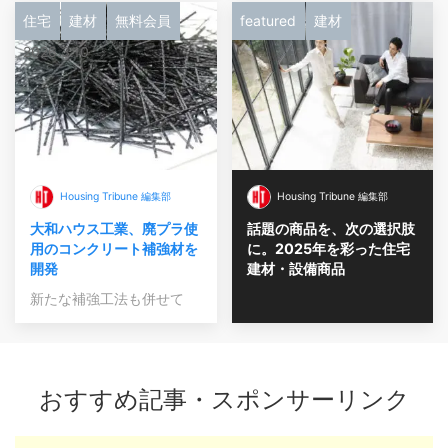
住宅
建材
無料会員
featured
建材
2026.3.10
Housing Tribune 編集部
Housing Tribune 編集部
大和ハウス工業、廃プラ使
話題の商品を、次の選択肢
用のコンクリート補強材を
に。2025年を彩った住宅
開発
建材・設備商品
新たな補強工法も併せて
おすすめ記事・スポンサーリンク