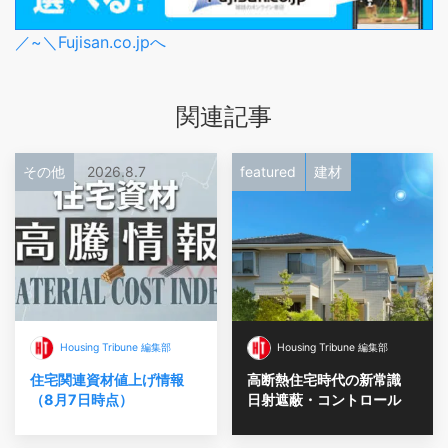
／~＼Fujisan.co.jpへ
関連記事
その他
2026.8.7
featured
建材
Housing Tribune 編集部
Housing Tribune 編集部
住宅関連資材値上げ情報
高断熱住宅時代の新常識
（8月7日時点）
日射遮蔽・コントロール