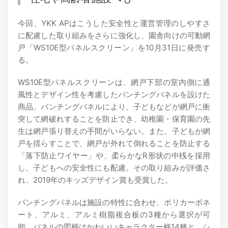
今回、YKK APはこうした安全性と運営管理のしやすさ
に配慮した取り組みをさらに強化し、園舎向けの可動網
戸「WS10E型パネルスクリーン」を10月31日に発売す
る。
WS10E型パネルスクリーンは、網戸下部の室内側に通
風性とデザイン性を考慮したパンチングパネルを設けた
商品。パンチングパネルにより、子どもなどが網戸に衝
突して網破れすることを防止でき、幼稚園・保育園の先
生は網戸張り替えの手間がいらない。また、子どもが網
戸を揺らすことで、網戸が外れて倒れることを防止する
「落下防止ワイヤー」や、柔らかなR形状の中桟を採用
し、子どもへの安全性にも配慮。その取り組みが評価さ
れ、2019年のキッズデザイン賞も受賞した。
パンチングパネルは施設の特性に合わせ、ポリカーボネ
ート、アルミ、アルミ樹脂複合板の3種から選択が可
能。パネルの図柄はかわいいキャラクター柄14種と、シ