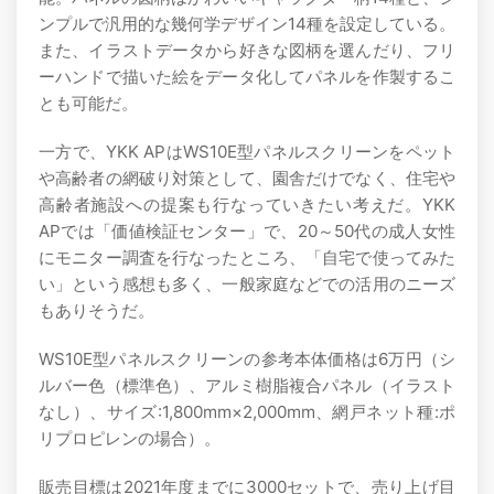
ンプルで汎用的な幾何学デザイン14種を設定している。
また、イラストデータから好きな図柄を選んだり、フリ
ーハンドで描いた絵をデータ化してパネルを作製するこ
とも可能だ。
一方で、YKK APはWS10E型パネルスクリーンをペット
や高齢者の網破り対策として、園舎だけでなく、住宅や
高齢者施設への提案も行なっていきたい考えだ。YKK
APでは「価値検証センター」で、20～50代の成人女性
にモニター調査を行なったところ、「自宅で使ってみた
い」という感想も多く、一般家庭などでの活用のニーズ
もありそうだ。
WS10E型パネルスクリーンの参考本体価格は6万円（シ
ルバー色（標準色）、アルミ樹脂複合パネル（イラスト
なし）、サイズ:1,800mm×2,000mm、網戸ネット種:ポ
リプロピレンの場合）。
販売目標は2021年度までに3000セットで、売り上げ目