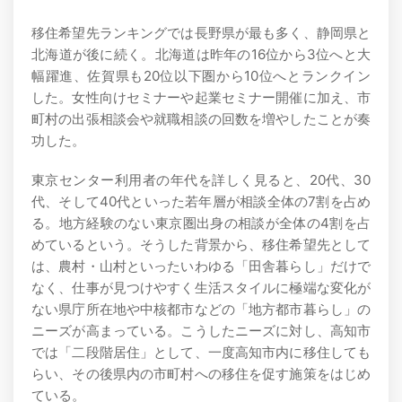
移住希望先ランキングでは長野県が最も多く、静岡県と
北海道が後に続く。北海道は昨年の16位から3位へと大
幅躍進、佐賀県も20位以下圏から10位へとランクイン
した。女性向けセミナーや起業セミナー開催に加え、市
町村の出張相談会や就職相談の回数を増やしたことが奏
功した。
東京センター利用者の年代を詳しく見ると、20代、30
代、そして40代といった若年層が相談全体の7割を占め
る。地方経験のない東京圏出身の相談が全体の4割を占
めているという。そうした背景から、移住希望先として
は、農村・山村といったいわゆる「田舎暮らし」だけで
なく、仕事が見つけやすく生活スタイルに極端な変化が
ない県庁所在地や中核都市などの「地方都市暮らし」の
ニーズが高まっている。こうしたニーズに対し、高知市
では「二段階居住」として、一度高知市内に移住しても
らい、その後県内の市町村への移住を促す施策をはじめ
ている。