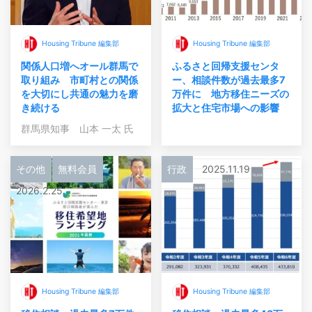
Housing Tribune 編集部
Housing Tribune 編集部
関係人口増へオール群馬で
ふるさと回帰支援センタ
取り組み 市町村との関係
ー、相談件数が過去最多7
を大切にし共通の魅力を磨
万件に 地方移住ニーズの
き続ける
拡大と住宅市場への影響
群馬県知事 山本 一太 氏
その他
無料会員
行政
2025.11.19
2026.2.25
Housing Tribune 編集部
Housing Tribune 編集部