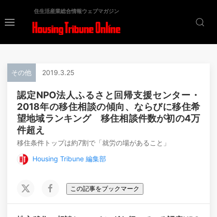
住生活産業総合情報ウェブマガジン
その他
2019.3.25
認定NPO法人ふるさと回帰支援センター・
2018年の移住相談の傾向、ならびに移住希
望地域ランキング 移住相談件数が初の4万
件超え
移住条件トップは約7割で「就労の場があること」
Housing Tribune 編集部
この記事をブックマーク