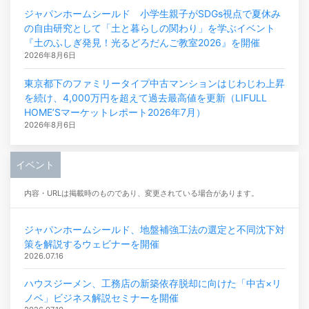
ジャパンホームシールド 小学生親子がSDGs視点で夏休み
の自由研究として「土と暮らしの関わり」を学ぶイベント
『土のふしぎ発見！光るどろだんご教室2026』を開催
2026年8月6日
東京都下のファミリータイプ中古マンションはじわじわ上昇
を続け、4,000万円を超えて過去最高値を更新（LIFULL
HOME’Sマーケットレポート2026年7月）
2026年8月6日
イベント
内容・URLは掲載時のものであり、変更されている場合があります。
ジャパンホームシールド、地盤補強工法の選定と不同沈下対
策を解説するウェビナーを開催
2026.07.16
ハウスジーメン、工務店の新築依存脱却に向けた「中古×リ
ノベ」ビジネス解説セミナーを開催