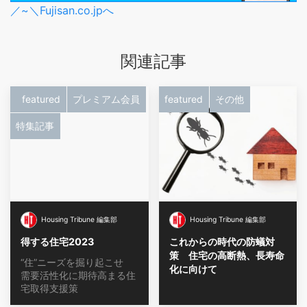
／~＼Fujisan.co.jpへ
関連記事
featured
プレミアム会員
featured
その他
特集記事
Housing Tribune 編集部
Housing Tribune 編集部
得する住宅2023
これからの時代の防蟻対
策 住宅の高断熱、長寿命
“住”ニーズを掘り起こせ
化に向けて
需要活性化に期待高まる住
宅取得支援策