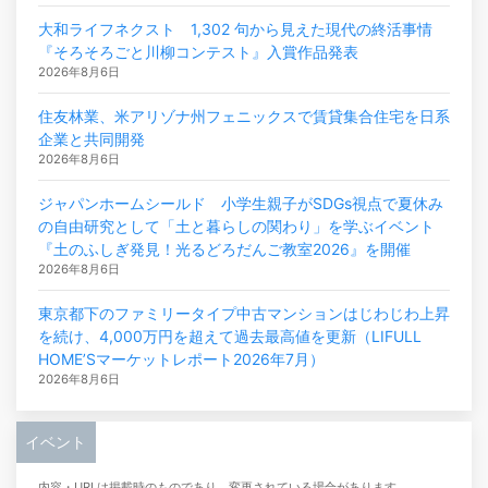
大和ライフネクスト 1,302 句から見えた現代の終活事情
『そろそろごと川柳コンテスト』入賞作品発表
2026年8月6日
住友林業、米アリゾナ州フェニックスで賃貸集合住宅を日系
企業と共同開発
2026年8月6日
ジャパンホームシールド 小学生親子がSDGs視点で夏休み
の自由研究として「土と暮らしの関わり」を学ぶイベント
『土のふしぎ発見！光るどろだんご教室2026』を開催
2026年8月6日
東京都下のファミリータイプ中古マンションはじわじわ上昇
を続け、4,000万円を超えて過去最高値を更新（LIFULL
HOME’Sマーケットレポート2026年7月）
2026年8月6日
イベント
内容・URLは掲載時のものであり、変更されている場合があります。