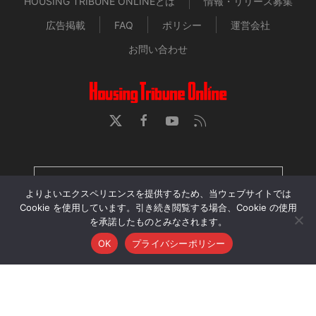
HOUSING TRIBUNE ONLINEとは
情報・リリース募集
広告掲載
FAQ
ポリシー
運営会社
お問い合わせ
HOUSING TRIBUNE 定期購読者専用ページ
よりよいエクスペリエンスを提供するため、当ウェブサイトでは
Cookie を使用しています。引き続き閲覧する場合、Cookie の使用
を承諾したものとみなされます。
当サイトに掲載された記事・画像・動画の無断転用、再配
OK
プライバシーポリシー
布、アップロードを禁じます。
© 2026 Housing Tribune Online. All Rights Reserved.