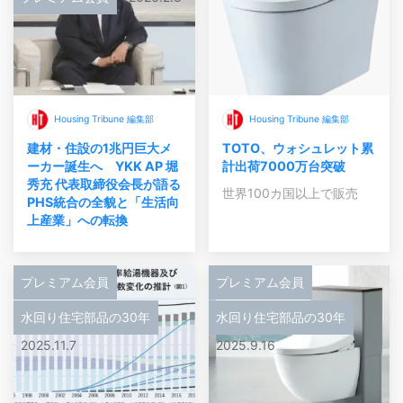
Housing Tribune 編集部
Housing Tribune 編集部
建材・住設の1兆円巨大メ
TOTO、ウォシュレット累
ーカー誕生へ YKK AP 堀
計出荷7000万台突破
秀充 代表取締役会長が語る
世界100カ国以上で販売
PHS統合の全貌と「生活向
上産業」への転換
プレミアム会員
プレミアム会員
水回り住宅部品の30年
水回り住宅部品の30年
2025.11.7
2025.9.16