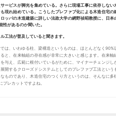
負サービスが脚光を集めている。さらに現場工事に依存しない
者も現れ始めている。こうしたプレファブ化による木造住宅の
ーロッパの木造建築に詳しい法政大学の網野禎昭教授に、日本
能性があるのか聞いた。
ネル工法が普及していると聞きます。
では、いわゆる柱、梁構造というものは、ほとんどなく90%
いると、在来軸組の存在感が非常に大きいと感じます。在来軸
響を与え、広範に根付いているがために、マイナーチェンジし
が展開するクローズドシステムとしてのプレファブ工法という
ドなものであり、木造住宅のつくり方というのは、そんなに多
にプレカットですよね。