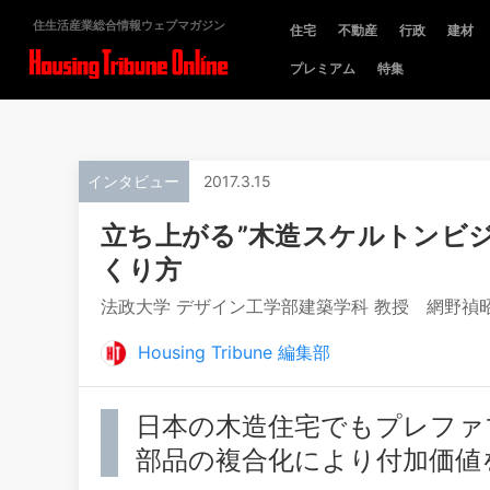
住生活産業総合情報ウェブマガジン
住宅
不動産
行政
建材
プレミアム
特集
インタビュー
2017.3.15
立ち上がる”木造スケルトンビ
くり方
法政大学 デザイン工学部建築学科 教授 網野禎昭
Housing Tribune 編集部
日本の木造住宅でもプレファ
部品の複合化により付加価値