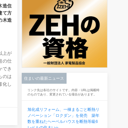
木造住
建て方
の木造
以上が
組の仕
かでき
ものは
住まいの最新ニュース
様化し
リンク先は各社のサイトです。内容・URLは掲載時
のものであり、変更されている場合があります。
旭化成リフォーム、一棟まるごと断熱リ
ノベーション「ロクダン」を発売 築年
数を重ねたヘーベルハウスを断熱等級6
レベルの住まいへ