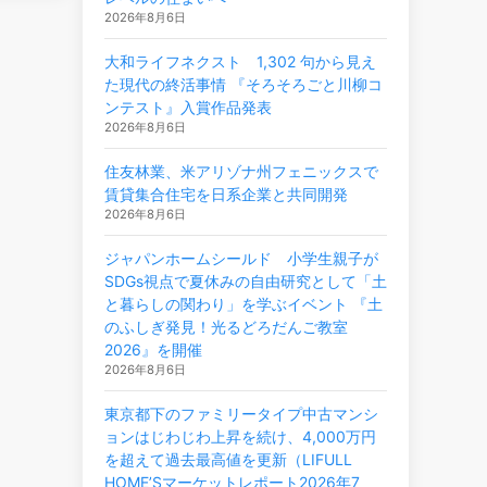
2026年8月6日
大和ライフネクスト 1,302 句から見え
た現代の終活事情 『そろそろごと川柳コ
ンテスト』入賞作品発表
2026年8月6日
住友林業、米アリゾナ州フェニックスで
賃貸集合住宅を日系企業と共同開発
2026年8月6日
ジャパンホームシールド 小学生親子が
SDGs視点で夏休みの自由研究として「土
と暮らしの関わり」を学ぶイベント 『土
のふしぎ発見！光るどろだんご教室
2026』を開催
2026年8月6日
東京都下のファミリータイプ中古マンシ
ョンはじわじわ上昇を続け、4,000万円
を超えて過去最高値を更新（LIFULL
HOME’Sマーケットレポート2026年7