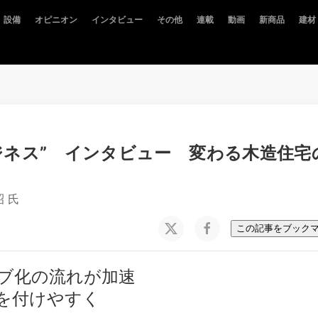
設備
オピニオン
インタビュー
その他
連載
動画
新商品
建材
ジネス” インタビュー 変わる木造住宅
 氏
この記事をブック
ブ化の流れが加速
を付けやすく