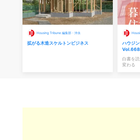
Housing Tribune 編集部・沖永
Hous
拡がる木造スケルトンビジネス
ハウジン
Vol.6
白書を読
変わる