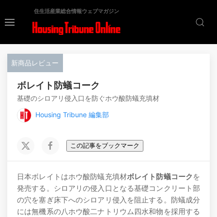
住生活産業総合情報ウェブマガジン
新商品レビュー
ボレイト防蟻コーク
基礎のシロアリ侵入口を防ぐホウ酸防蟻充填材
Housing Tribune 編集部
この記事をブックマーク
日本ボレイトはホウ酸防蟻充填材
ボレイト防蟻コーク
を
発売する。シロアリの侵入口となる基礎コンクリート部
の穴を塞ぎ床下へのシロアリ侵入を阻止する。防蟻成分
には無機系の八ホウ酸二ナトリウム四水和物を採用する