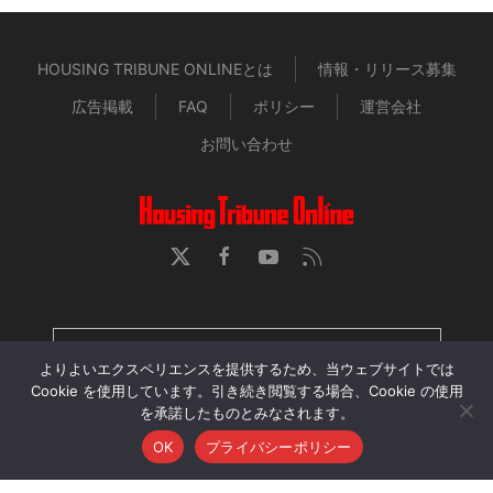
HOUSING TRIBUNE ONLINEとは
情報・リリース募集
広告掲載
FAQ
ポリシー
運営会社
お問い合わせ
HOUSING TRIBUNE 定期購読者専用ページ
よりよいエクスペリエンスを提供するため、当ウェブサイトでは
Cookie を使用しています。引き続き閲覧する場合、Cookie の使用
を承諾したものとみなされます。
当サイトに掲載された記事・画像・動画の無断転用、再配
OK
プライバシーポリシー
布、アップロードを禁じます。
© 2026 Housing Tribune Online. All Rights Reserved.