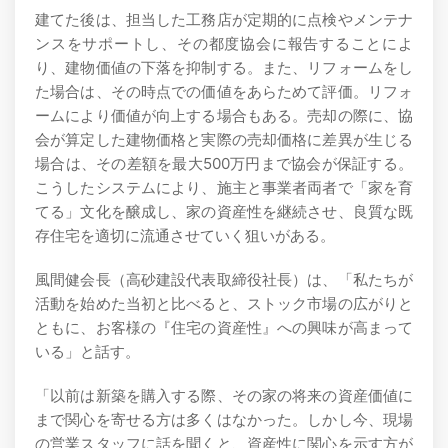
建てた後は、担当した工務店が定期的に点検やメンテナ
ンスをサポートし、その都度協会に報告することによ
り、建物価値の下落を抑制する。また、リフォームをし
た場合は、その時点での価値をあらためて評価。リフォ
ームにより価値が向上する場合もある。売却の際に、協
会が算定した建物価格と実際の売却価格に差異が生じる
場合は、その差額を最大500万円まで協会が保証する。
こうしたシステムにより、施主と事業者両者で「家を育
てる」文化を醸成し、家の資産性を継続させ、良質な既
存住宅を適切に流通させていく狙いがある。
風間健会長（高砂建設代表取締役社長）は、「私たちが
活動を始めた当初と比べると、ストック市場の広がりと
ともに、お客様の『住宅の資産性』への興味が高まって
いる」と話す。
「以前は新築を購入する際、その家の将来の資産価値に
まで関心を寄せる方は多くはなかった。しかし今、現場
の営業スタッフに話を聞くと、資産性に関心を示す方が