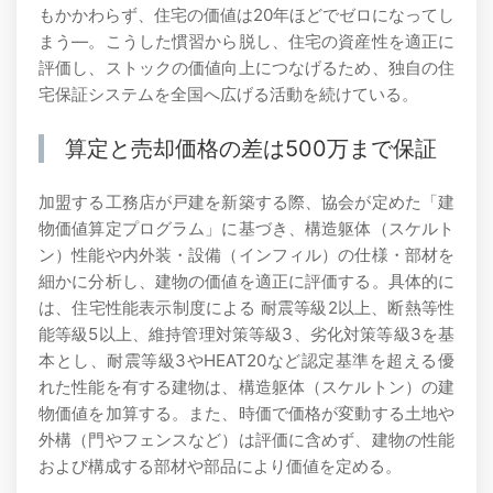
もかかわらず、住宅の価値は20年ほどでゼロになってし
まう―。こうした慣習から脱し、住宅の資産性を適正に
評価し、ストックの価値向上につなげるため、独自の住
宅保証システムを全国へ広げる活動を続けている。
算定と売却価格の差は500万まで保証
加盟する工務店が戸建を新築する際、協会が定めた「建
物価値算定プログラム」に基づき、構造躯体（スケルト
ン）性能や内外装・設備（インフィル）の仕様・部材を
細かに分析し、建物の価値を適正に評価する。具体的に
は、住宅性能表示制度による 耐震等級2以上、断熱等性
能等級5以上、維持管理対策等級3、劣化対策等級3を基
本とし、耐震等級3やHEAT20など認定基準を超える優
れた性能を有する建物は、構造躯体（スケルトン）の建
物価値を加算する。また、時価で価格が変動する土地や
外構（門やフェンスなど）は評価に含めず、建物の性能
および構成する部材や部品により価値を定める。