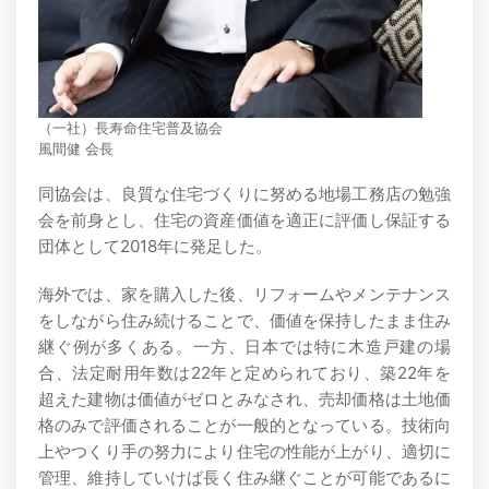
（一社）長寿命住宅普及協会
風間健 会長
同協会は、良質な住宅づくりに努める地場工務店の勉強
会を前身とし、住宅の資産価値を適正に評価し保証する
団体として2018年に発足した。
海外では、家を購入した後、リフォームやメンテナンス
をしながら住み続けることで、価値を保持したまま住み
継ぐ例が多くある。一方、日本では特に木造戸建の場
合、法定耐用年数は22年と定められており、築22年を
超えた建物は価値がゼロとみなされ、売却価格は土地価
格のみで評価されることが一般的となっている。技術向
上やつくり手の努力により住宅の性能が上がり、適切に
管理、維持していけば長く住み継ぐことが可能であるに