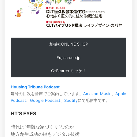
創樹社ONLINE SHOP
Fujisan.co.jp
G-Search ミッケ！
Housing Tribune Podcast
毎号の目次を音声でご案内しています。
Amazon Music
、
Apple
Podcast
、
Google Podcast
、
Spotify
にて配信中です。
HT’S EYES
時代は“無難な家づくり”なのか
地方創生成功の鍵もデジタル技術