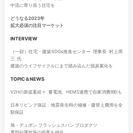
中流に寄り添う住宅を
どうなる2023年
拡大必須の注目マーケット
INTERVIEW
（一財）住宅・建築SDGs推進センター 理事長 村上周
三 氏
建築のライフサイクルにまで踏み込んだ脱炭素化を
TOPIC＆NEWS
V2Hの新提案続々 蓄電池、HEMS連携で自家消費9割も
日本リビング保証 地震発生時の補修・建替え費用を全
額保証
旭・デュポン フラッシュスパン プロダクツ
夏型結露対策の提案を強化