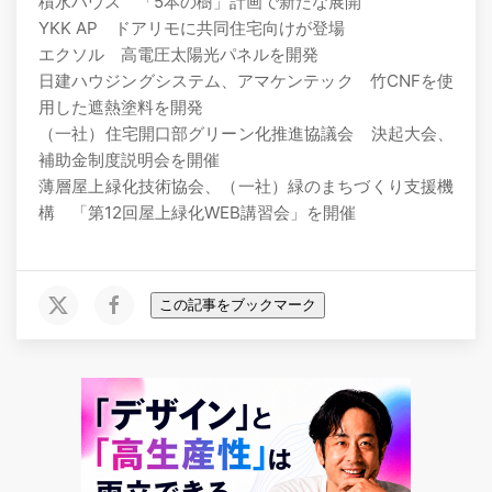
積水ハウス 「5本の樹」計画で新たな展開
YKK AP ドアリモに共同住宅向けが登場
エクソル 高電圧太陽光パネルを開発
日建ハウジングシステム、アマケンテック 竹CNFを使
用した遮熱塗料を開発
（一社）住宅開口部グリーン化推進協議会 決起大会、
補助金制度説明会を開催
薄層屋上緑化技術協会、（一社）緑のまちづくり支援機
構 「第12回屋上緑化WEB講習会」を開催
この記事をブックマーク