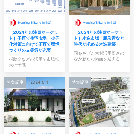
Housing Tribune 編集部
Housing Tribune 編集部
［2024年の注目マーケッ
［2024年の注目マーケッ
ト］子育て住宅市場 少子
ト］木造市場 脱炭素など
化対策に向けて子育て環境
時代が求める木造建築
づくりの支援策が充実
国をあげた木材活用促進の
なか新たな局面を迎える
補助金などの活用で市場拡
大の予感
特集記事
2024.1.11
特集記事
2024.1.10