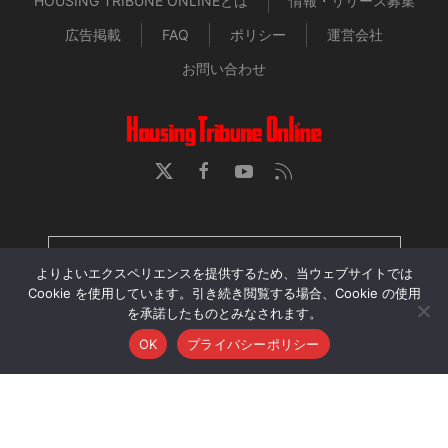
HOUSING TRIBUNE ONLINEとは
情報・リリース募集
広告掲載
FAQ
ポリシー
運営会社
お問い合わせ
HOUSING TRIBUNE 定期購読者専用ページ
よりよいエクスペリエンスを提供するため、当ウェブサイトでは
Cookie を使用しています。引き続き閲覧する場合、Cookie の使用
を承諾したものとみなされます。
当サイトに掲載された記事・画像・動画の無断転用、再配
OK
プライバシーポリシー
布、アップロードを禁じます。
© 2026 Housing Tribune Online. All Rights Reserved.