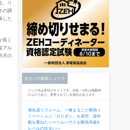
る。リ
年の調
保した
が長く
協アル
5月の
住まいの最新ニュース
リンク先は各社のサイトです。内容・URLは掲載時
のものであり、変更されている場合があります。
旭化成リフォーム、一棟まるごと断熱リ
ノベーション「ロクダン」を発売 築年
数を重ねたヘーベルハウスを断熱等級6
レベルの住まいへ