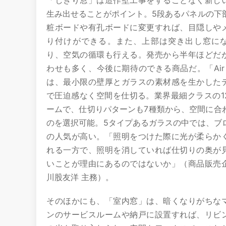
「しきり窓」は造作壁工事をすることなく新し
生み出せることがポイント。5段あるパネルの下
粧ボードや有孔ボードに変更すれば、目隠しや
り付けができる。また、上部は突き出し窓に
り、空気の循環も行える。発売から半年ほどだ
わせも多く、今後に期待のできる商品だ。「Air V
は、最小限の壁厚とガラスの素材感を生かした
で圧迫感なく空間を仕切る。業界最細クラスの1
ームで、仕切りパターンも7種類から、空間に合
のを選択可能。5タイプあるガラスの中では、ブ
の人気が高い。「照明をつけた際に光が柔らか
れる一方で、照明を消していれば仕切りの奥が
いことが理由にあるのではないか」（商品販売
川股友洋 主務）。
そのほかにも、「室内窓」は、暗くなりがちな
ンのサービスルームや納戸に設置すれば、リビ