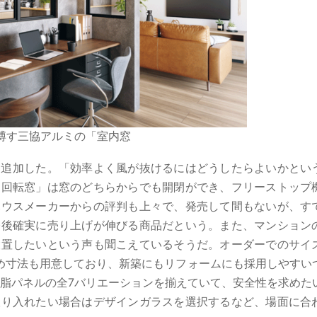
博す三協アルミの「室内窓
」を追加した。「効率よく風が抜けるにはどうしたらよいかとい
「回転窓」は窓のどちらからでも開閉ができ、フリーストップ
ハウスメーカーからの評判も上々で、発売して間もないが、す
今後確実に売り上げが伸びる商品だという。また、マンション
設置したいという声も聞こえているそうだ。オーダーでのサイ
すめ寸法も用意しており、新築にもリフォームにも採用しやすい
樹脂パネルの全7バリエーションを揃えていて、安全性を求めた
取り入れたい場合はデザインガラスを選択するなど、場面に合