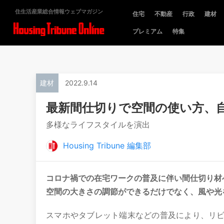
住生活産業総合情報ウェブマガジン
住宅
不動産
行政
建材
プレミアム
特集
建材
2022.9.14
最新間仕切りで空間の使い方、
多様なライフスタイルを演出
Housing Tribune 編集部
コロナ禍での在宅ワークの普及に伴い間仕切り材
空間の大きさの調節ができるだけでなく、風や光
スマホやタブレット端末などの普及により、リ