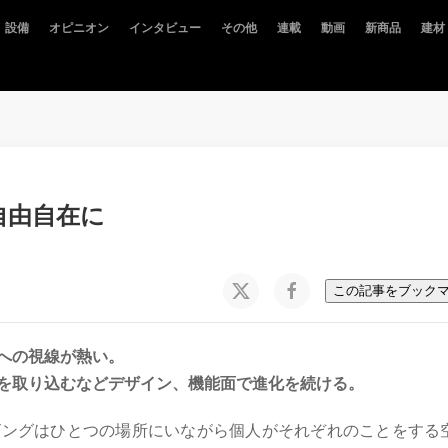
設備
オピニオン
インタビュー
その他
連載
動画
新商品
建材
自由自在に
この記事をブック
への視線が熱い。
を取り込むなどデザイン、機能面で進化を続ける。
ビングはひとつの場所にいながら個人がそれぞれのことをする