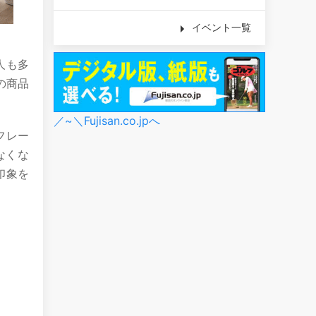
イベント一覧
人も多
の商品
／~＼Fujisan.co.jpへ
フレー
なくな
印象を