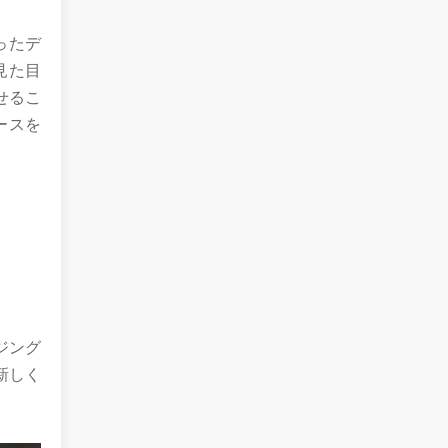
ったデ
見た目
せるこ
ースを
ジング
新しく