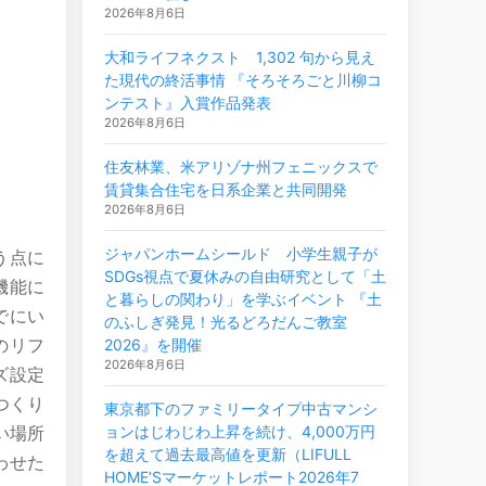
2026年8月6日
大和ライフネクスト 1,302 句から見え
た現代の終活事情 『そろそろごと川柳コ
ンテスト』入賞作品発表
2026年8月6日
住友林業、米アリゾナ州フェニックスで
賃貸集合住宅を日系企業と共同開発
2026年8月6日
ジャパンホームシールド 小学生親子が
う点に
SDGs視点で夏休みの自由研究として「土
機能に
と暮らしの関わり」を学ぶイベント 『土
でにい
のふしぎ発見！光るどろだんご教室
のリフ
2026』を開催
2026年8月6日
ズ設定
つくり
東京都下のファミリータイプ中古マンシ
い場所
ョンはじわじわ上昇を続け、4,000万円
を超えて過去最高値を更新（LIFULL
わせた
HOME’Sマーケットレポート2026年7