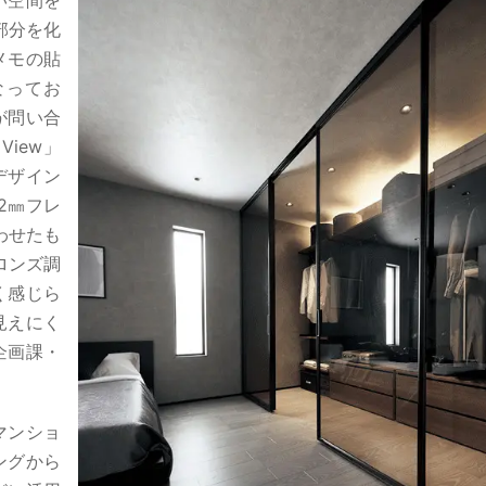
い空間を
部分を化
メモの貼
なってお
が問い合
iew」
デザイン
2㎜フレ
わせたも
ロンズ調
く感じら
見えにく
企画課・
マンショ
ングから