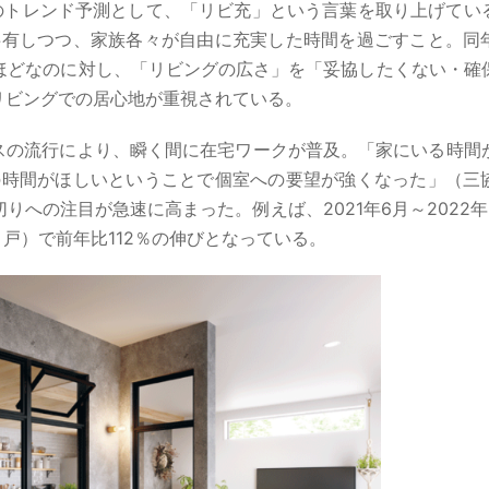
年のトレンド予測として、「リビ充」という言葉を取り上げてい
共有しつつ、家族各々が自由に充実した時間を過ごすこと。同
ほどなのに対し、「リビングの広さ」を「妥協したくない・確
リビングでの居心地が重視されている。
ルスの流行により、瞬く間に在宅ワークが普及。「家にいる時間
の時間がほしいということで個室への要望が強くなった」（三
りへの注目が急速に高まった。例えば、2021年6月～2022年
引戸）で前年比112％の伸びとなっている。