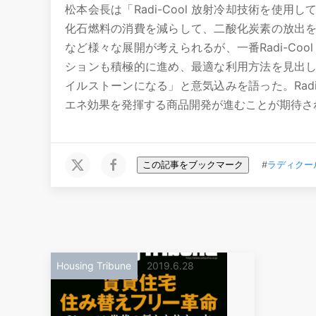
松本会長は「Radi-Cool 放射冷却技術を使
化石燃料の消費を減らして、二酸化炭素の放出
など様々な展開が考えられるが、一番Radi-Co
ションも積極的に進め、最適な利用方法を見出し
イルストーンになる」と意気込みを語った。Radi
エネ効果を発揮する商品開発が進むことが期待さ
この記事をブックマーク
#
ラディクー
Housing Tribune
2019.6.28