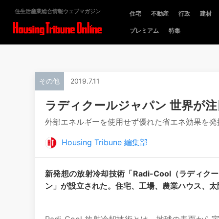
住生活産業総合情報ウェブマガジン
住宅
不動産
行政
建材
プレミアム
特集
その他
2019.7.11
ラディクールジャパン 世界が
外部エネルギーを使用せず優れた省エネ効果を発
Housing Tribune 編集部
新発想の放射冷却技術「Radi-Cool（ラデ
ン」が設立された。住宅、工場、農業ハウス、太