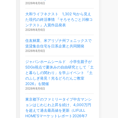
2026年8月6日
大和ライフネクスト 1,302 句から見え
た現代の終活事情 『そろそろごと川柳コ
ンテスト』入賞作品発表
2026年8月6日
住友林業、米アリゾナ州フェニックスで
賃貸集合住宅を日系企業と共同開発
2026年8月6日
ジャパンホームシールド 小学生親子が
SDGs視点で夏休みの自由研究として「土
と暮らしの関わり」を学ぶイベント 『土
のふしぎ発見！光るどろだんご教室
2026』を開催
2026年8月6日
東京都下のファミリータイプ中古マンシ
ョンはじわじわ上昇を続け、4,000万円
を超えて過去最高値を更新（LIFULL
HOME’Sマーケットレポート2026年7