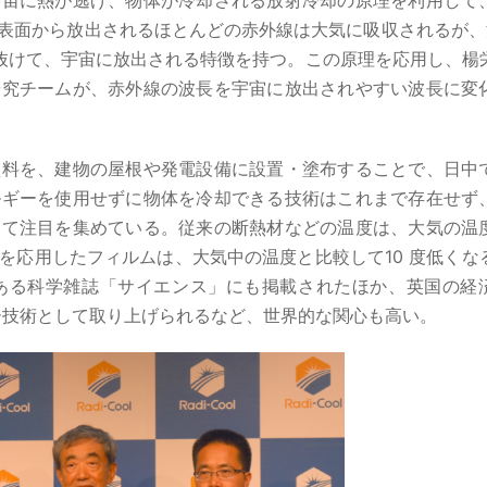
から宇宙に熱が逃げ、物体が冷却される放射冷却の原理を利用して
表面から放出されるほとんどの赤外線は大気に吸収されるが、
り抜けて、宇宙に放出される特徴を持つ。この原理を応用し、楊
研究チームが、赤外線の波長を宇宙に放出されやすい波長に変
ムや塗料を、建物の屋根や発電設備に設置・塗布することで、日中
ルギーを使用せずに物体を冷却できる技術はこれまで存在せず
して注目を集めている。従来の断熱材などの温度は、大気の温
却技術を応用したフィルムは、大気中の温度と比較して10 度低くな
ある科学雑誌「サイエンス」にも掲載されたほか、英国の経
ー技術として取り上げられるなど、世界的な関心も高い。