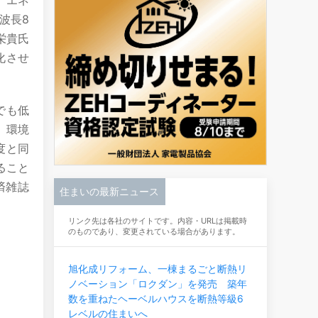
、エネ
波長8
栄貴氏
化させ
でも低
、環境
度と同
ること
済雑誌
住まいの最新ニュース
リンク先は各社のサイトです。内容・URLは掲載時
のものであり、変更されている場合があります。
旭化成リフォーム、一棟まるごと断熱リ
ノベーション「ロクダン」を発売 築年
数を重ねたヘーベルハウスを断熱等級6
レベルの住まいへ