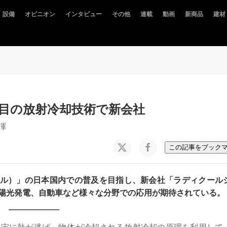
設備
オピニオン
インタビュー
その他
連載
動画
新商品
建材
注目の放射冷却技術で新会社
揮
この記事をブック
ィクール）」の日本国内での普及を目指し、新会社「ラディクール
陽光発電、自動車など様々な分野での応用が期待されている。