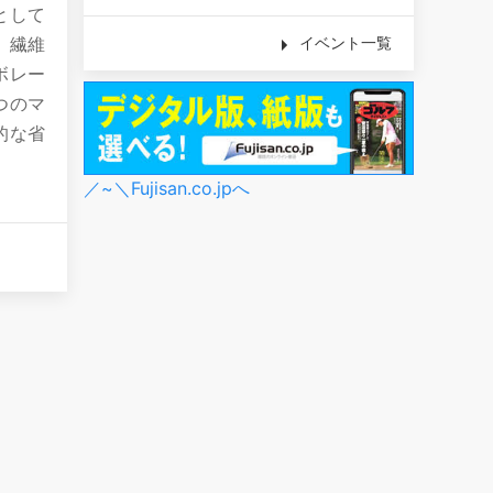
として
、繊維
イベント一覧
ボレー
つのマ
的な省
／~＼Fujisan.co.jpへ