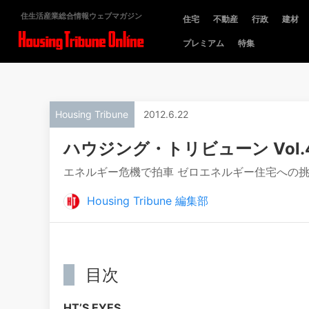
住生活産業総合情報ウェブマガジン
住宅
不動産
行政
建材
プレミアム
特集
Housing Tribune
2012.6.22
ハウジング・トリビューン Vol.4
エネルギー危機で拍車 ゼロエネルギー住宅への
Housing Tribune 編集部
目次
HTʼS EYES