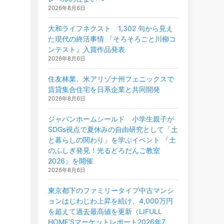
2026年8月6日
大和ライフネクスト 1,302 句から見え
た現代の終活事情 『そろそろごと川柳コ
ンテスト』入賞作品発表
2026年8月6日
住友林業、米アリゾナ州フェニックスで
賃貸集合住宅を日系企業と共同開発
2026年8月6日
ジャパンホームシールド 小学生親子が
SDGs視点で夏休みの自由研究として「土
と暮らしの関わり」を学ぶイベント 『土
のふしぎ発見！光るどろだんご教室
2026』を開催
2026年8月6日
東京都下のファミリータイプ中古マンシ
ョンはじわじわ上昇を続け、4,000万円
を超えて過去最高値を更新（LIFULL
HOME’Sマーケットレポート2026年7