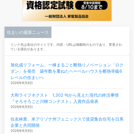
住まいの最新ニュース
リンク先は各社のサイトです。内容・URLは掲載時のものであり、変更され
ている場合があります。
旭化成リフォーム、一棟まるごと断熱リノベーション「ロク
ダン」を発売 築年数を重ねたヘーベルハウスを断熱等級6
レベルの住まいへ
2026年8月6日
大和ライフネクスト 1,302 句から見えた現代の終活事情
『そろそろごと川柳コンテスト』入賞作品発表
2026年8月6日
住友林業、米アリゾナ州フェニックスで賃貸集合住宅を日系
企業と共同開発
2026年8月6日