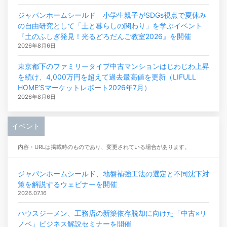
ジャパンホームシールド 小学生親子がSDGs視点で夏休み
の自由研究として「土と暮らしの関わり」を学ぶイベント
『土のふしぎ発見！光るどろだんご教室2026』を開催
2026年8月6日
東京都下のファミリータイプ中古マンションはじわじわ上昇
を続け、4,000万円を超えて過去最高値を更新（LIFULL
HOME’Sマーケットレポート2026年7月）
2026年8月6日
イベント
内容・URLは掲載時のものであり、変更されている場合があります。
ジャパンホームシールド、地盤補強工法の選定と不同沈下対
策を解説するウェビナーを開催
2026.07.16
ハウスジーメン、工務店の新築依存脱却に向けた「中古×リ
ノベ」ビジネス解説セミナーを開催