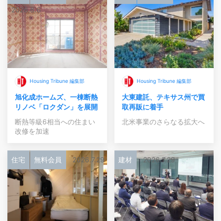
2026.8.6
Housing Tribune 編集部
Housing Tribune 編集部
旭化成ホームズ、一棟断熱
大東建託、テキサス州で買
リノベ「ロクダン」を展開
取再販に着手
断熱等級6相当への住まい
北米事業のさらなる拡大へ
改修を加速
住宅
無料会員
2026.7.29
建材
2026.7.29