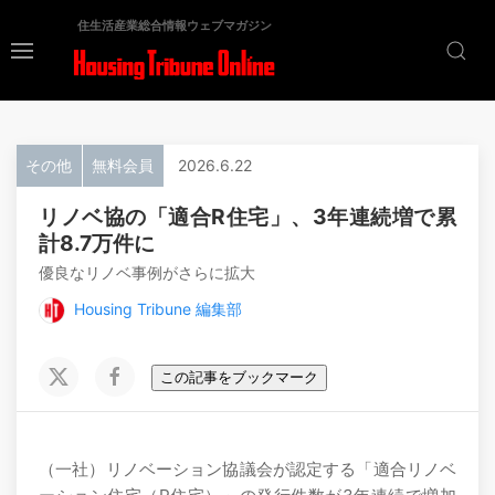
住生活産業総合情報ウェブマガジン
その他
無料会員
2026.6.22
リノベ協の「適合R住宅」、3年連続増で累
計8.7万件に
優良なリノベ事例がさらに拡大
Housing Tribune 編集部
この記事をブックマーク
（一社）リノベーション協議会が認定する「適合リノベ