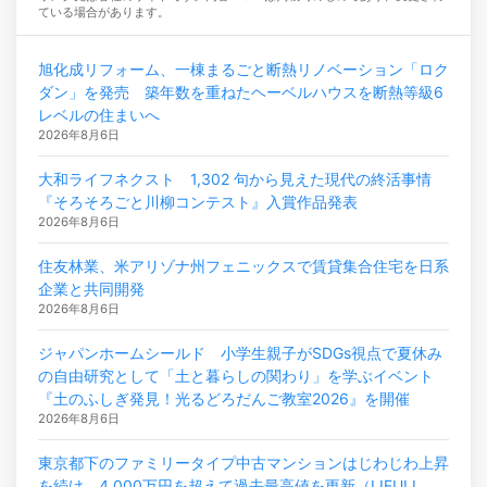
ている場合があります。
旭化成リフォーム、一棟まるごと断熱リノベーション「ロク
ダン」を発売 築年数を重ねたヘーベルハウスを断熱等級6
レベルの住まいへ
2026年8月6日
大和ライフネクスト 1,302 句から見えた現代の終活事情
『そろそろごと川柳コンテスト』入賞作品発表
2026年8月6日
住友林業、米アリゾナ州フェニックスで賃貸集合住宅を日系
企業と共同開発
2026年8月6日
ジャパンホームシールド 小学生親子がSDGs視点で夏休み
の自由研究として「土と暮らしの関わり」を学ぶイベント
『土のふしぎ発見！光るどろだんご教室2026』を開催
2026年8月6日
東京都下のファミリータイプ中古マンションはじわじわ上昇
を続け、4,000万円を超えて過去最高値を更新（LIFULL