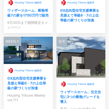
Housing Tribune 編集部
Housing Tribune 編集部
ウィザースホーム、断熱等
GX志向型住宅支援事業を
級7の家を1750万円で販売
見据えて等級6・7の上位
等級の家づくりが加速
6月30日まで期間限定キャ
ンペーン
WEEKLY
2025.1.14
住宅
2024.12.27
Housing Tribune 編集部
GX志向型住宅支援事業を
見据え等級6・7の上位等
Housing Tribune 編集部
級の家づくりが加速
ウィザースホーム、注文住
Housing Tribune Weekly
宅に3つの断熱グレードを
vol.711
導入
最高レベルはUA値0.24