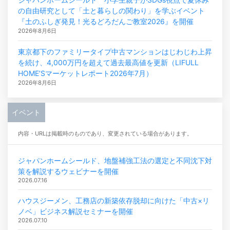
の自由研究として「土と暮らしの関わり」を学ぶイベント
『土のふしぎ発見！光るどろだんご教室2026』を開催
2026年8月6日
東京都下のファミリータイプ中古マンションはじわじわ上昇
を続け、4,000万円を超えて過去最高値を更新（LIFULL
HOME’Sマーケットレポート2026年7月）
2026年8月6日
イベント
内容・URLは掲載時のものであり、変更されている場合があります。
ジャパンホームシールド、地盤補強工法の選定と不同沈下対
策を解説するウェビナーを開催
2026.07.16
ハウスジーメン、工務店の新築依存脱却に向けた「中古×リ
ノベ」ビジネス解説セミナーを開催
2026.07.10