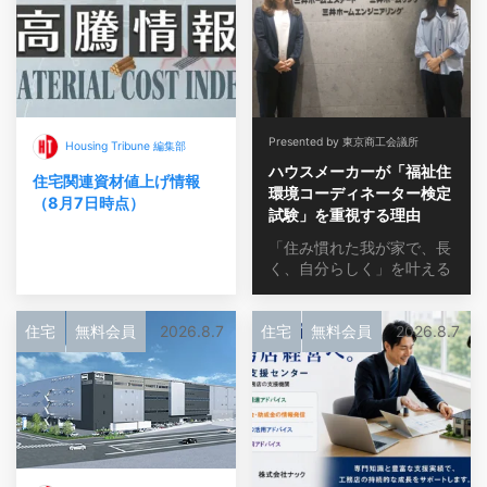
Presented by 東京商工会議所
Housing Tribune 編集部
ハウスメーカーが「福祉住
住宅関連資材値上げ情報
環境コーディネーター検定
（8月7日時点）
試験」を重視する理由
「住み慣れた我が家で、長
く、自分らしく」を叶える
住宅
無料会員
2026.8.7
住宅
無料会員
2026.8.7