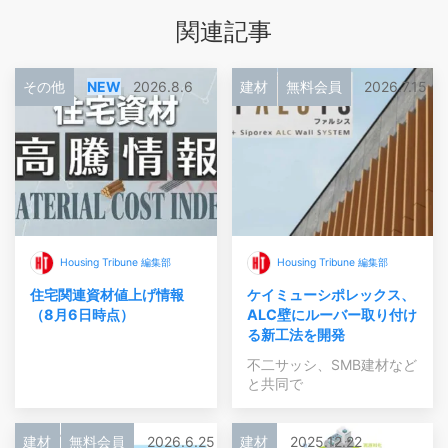
関連記事
その他
NEW
2026.8.6
建材
無料会員
2026.7.15
Housing Tribune 編集部
Housing Tribune 編集部
住宅関連資材値上げ情報
ケイミューシポレックス、
（8月6日時点）
ALC壁にルーバー取り付け
る新工法を開発
不二サッシ、SMB建材など
と共同で
建材
無料会員
2026.6.25
建材
2025.12.22