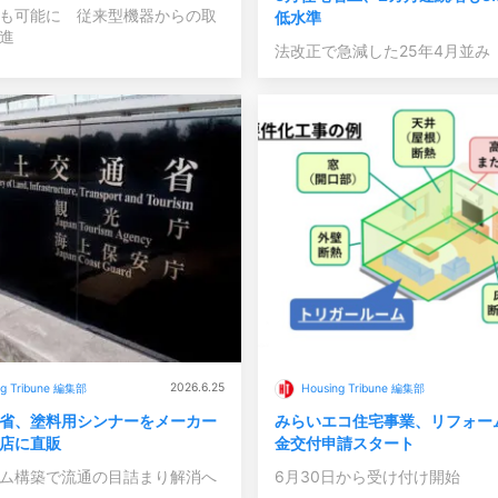
も可能に 従来型機器からの取
低水準
進
法改正で急減した25年4月並み
2026.6.25
ng Tribune 編集部
Housing Tribune 編集部
省、塗料用シンナーをメーカー
みらいエコ住宅事業、リフォー
店に直販
金交付申請スタート
ム構築で流通の目詰まり解消へ
6月30日から受け付け開始