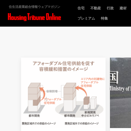
住生活産業総合情報ウェブマガジン
住宅
不動産
行政
建材
プレミアム
特集