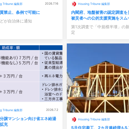
2026.7.16
ng Tribune 編集部
Housing Tribune 編集部
質禁止、条例で可能に
内閣府、地盤被害の認定調査
被災者への公的支援実施をスム
どが自治体に通知
第1次調査で「中規模半壊」の
定
2026.7.2
ng Tribune 編集部
分譲マンション向け省エネ給湯
Housing Tribune 編集部
拡充
5月住宅着工、2カ月連続増も5.