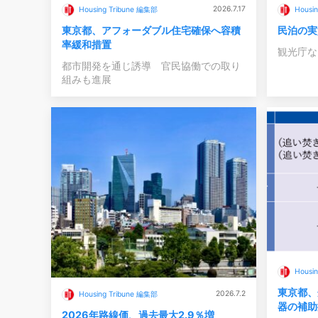
2026.7.17
Housing Tribune 編集部
Housi
東京都、アフォーダブル住宅確保へ容積
民泊の実
率緩和措置
観光庁な
都市開発を通じ誘導 官民協働での取り
組みも進展
Housi
東京都、
2026.7.2
Housing Tribune 編集部
器の補助
2026年路線価、過去最大2.9％増