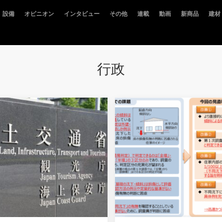
設備
オピニオン
インタビュー
その他
連載
動画
新商品
建材
行政