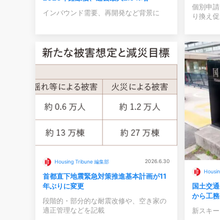
個別申請
インバウンド需要、再開発など背景に
り換え促
2026.6.30
Housing Tribune 編集部
Housi
首都直下地震緊急対策推進基本計画が11
年ぶりに変更
国土交通
から工務
段階的・部分的な耐震改修や、空き家の
適正管理などを記載
新スキー