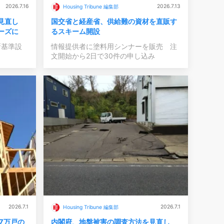
2026.7.16
2026.7.13
Housing Tribune 編集部
を見直し
国交省と経産省、供給難の資材を直販す
ーズに
るスキーム開設
新基準設
情報提供者に塗料用シンナーを販売 注
文開始から2日で30件の申し込み
2026.7.1
2026.7.1
Housing Tribune 編集部
7万戸の
内閣府、地盤被害の調査方法を見直し