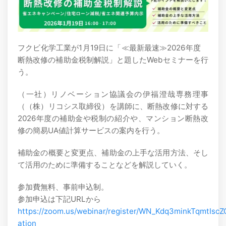
フクビ化学工業が1月19日に「≪最新最速≫2026年度
断熱改修の補助金税制解説」と題したWebセミナーを行
う。
（一社）リノベーション協議会の伊福澄哉専務理事
（（株）リコシス取締役）を講師に、断熱改修に対する
2026年度の補助金や税制の紹介や、マンション断熱改
修の簡易UA値計算サービスの案内を行う。
補助金の概要と変更点、補助金の上手な活用方法、そし
て活用のために準備することなどを解説していく。
参加費無料、事前申込制。
参加申込は下記URLから
https://zoom.us/webinar/register/WN_Kdq3minkTqmtIscZ
ation