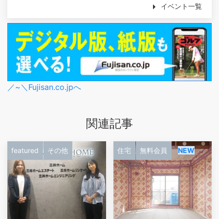
イベント一覧
／~＼Fujisan.co.jpへ
関連記事
featured
その他
住宅
無料会員
NEW
2026.8.6