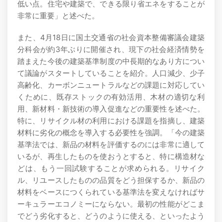
低い点。住宅や建築で、できる限り省エネをすることが
非常に重要」と述べた。
また、4月18日に国土交通省の社会資本整備審議会建築
分科会が約3年ぶりに開催され、現下の社会経済情勢を
踏まえた今後の建築基準制度の中長期的なあり方につい
て議論がスタートしていることを紹介。人口減少、少子
高齢化、カーボンニュートラルなどの課題に対応してい
くために、既存ストックの有効活用、木材の適切な利
用、新材料・新技術の導入促進などの重要性を述べた。
特に、リサイクル材の利用における課題を指摘し、建築
材料に劣化の概念を導入する必要性を強調。「今の建築
基準法では、新品の材料を評価するのには非常に適して
いるが、再生したものを使おうとすると、特に構造材な
どは、もう一回試験することが求められる。リサイク
ル、リユースしたものの品質をどう担保するか、新品の
材料をベースにつくられている基準法を変えなければサ
ーキュラーエコノミーにならない。最初の性能がどこま
でどう劣化すると、どうのように使える、といったよう