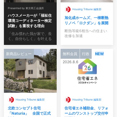
Presented by 東京商工会議所
Housing Tribune 編集部
ハウスメーカーが「福祉住
旭化成ホームズ、一棟断熱
環境コーディネーター検定
リノベ「ロクダン」を展開
試験」を重視する理由
断熱等級6相当への住まい
「住み慣れた我が家で、長
改修を加速
く、自分らしく」を叶える
新商品レビュー
無料会員
行政
NEW
2026.8.6
Housing Tribune 編集部
Housing Tribune 編集部
北欧コンセプト住宅
住宅省エネ補助金、リフォ
「Naturia」 全国で正式
ームのワンストップ交付申