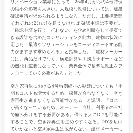
リノベーション業界にとって、25年4月からの4号特例
の縮小の影響も大きい。大規模な改修については、建築
確認申請が求められるようになる。ただし、主要構造部
それぞれの2分の1を超えなければ 確認申請は不要だ。
「確認申請を行う、行わない、を含め判断をして提案で
きる設計を含めたコンサルティング能力、建物の状況に
応じた、最適なソリューションをコーディネートする能
力がますます求められる」と指摘した。「建材メーカー
には、商品だけでなく、構造計算や工務店サポートなど
の機能も重要になっていく。業界全体で基準法改正をフ
ォローしていく必要がある」とした。
空き家再生における4号特例縮小の影響についても「手
間もコストも増大するため、採算が合わなくなり、空き
家再生が進まなくなる可能性がある」と説明。「コスト
が高くなっているため、オーナー、自社、利用者の三社
で痛み分けをする必要がある。借りる人にDIYを可能に
することで、空き家再生を進めやすくなる。DIYを広げ
ていかないと空き家再生は広がらない。建材メーカーに