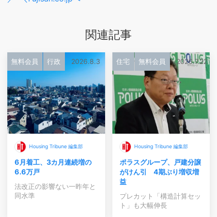
関連記事
無料会員
行政
2026.8.3
住宅
無料会員
2026.7.22
Housing Tribune 編集部
Housing Tribune 編集部
6月着工、3カ月連続増の
ポラスグループ、戸建分譲
6.6万戸
がけん引 4期ぶり増収増
益
法改正の影響ない一昨年と
同水準
プレカット「構造計算セッ
ト」も大幅伸長