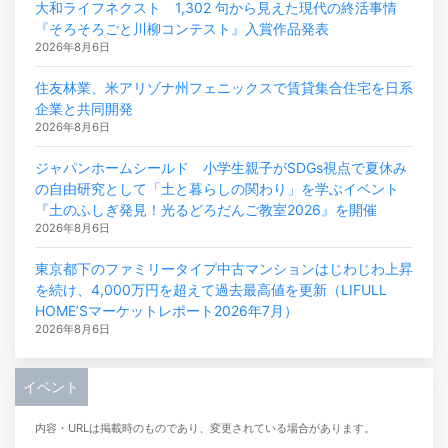
大和ライフネクスト 1,302 句から見えた現代の終活事情
『そろそろごと川柳コンテスト』入賞作品発表
2026年8月6日
住友林業、米アリゾナ州フェニックスで賃貸集合住宅を日系
企業と共同開発
2026年8月6日
ジャパンホームシールド 小学生親子がSDGs視点で夏休み
の自由研究として「土と暮らしの関わり」を学ぶイベント
『土のふしぎ発見！光るどろだんご教室2026』を開催
2026年8月6日
東京都下のファミリータイプ中古マンションはじわじわ上昇
を続け、4,000万円を超えて過去最高値を更新（LIFULL
HOME’Sマーケットレポート2026年7月）
2026年8月6日
イベント
内容・URLは掲載時のものであり、変更されている場合があります。