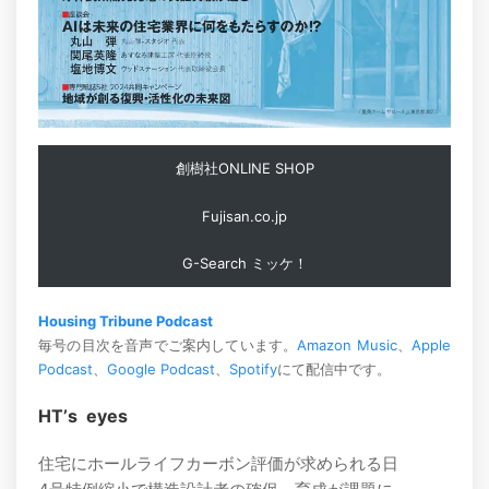
創樹社ONLINE SHOP
Fujisan.co.jp
G-Search ミッケ！
Housing Tribune Podcast
毎号の目次を音声でご案内しています。
Amazon Music
、
Apple
Podcast
、
Google Podcast
、
Spotify
にて配信中です。
HTʼs eyes
住宅にホールライフカーボン評価が求められる日