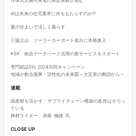
浮体式太陽光発電の実証実験が進む
AIは未来の住宅業界に何をもたらすのか⁉
夏の住まいで涼しく暮らす
三協立山 ソーラーカーポート架台に本格参入
KSK 統合データベース活用の新サービスをスタート
専門紙誌5社 2024共同キャンペーン
地域が創る復興・活性化の未来図～大災害の教訓から～
連載
国産材を活かす サプライチェーン構築の条件はそろっ
ている
林材ライター 赤堀 楠雄 氏
CLOSE UP