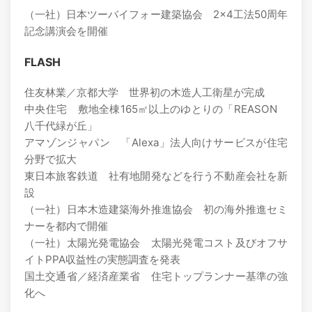
（一社）日本ツーバイフォー建築協会 2×4工法50周年
記念講演会を開催
FLASH
住友林業／京都大学 世界初の木造人工衛星が完成
中央住宅 敷地全棟165㎡以上のゆとりの「REASON
八千代緑が丘」
アマゾンジャパン 「Alexa」法人向けサービスが住宅
分野で拡大
東日本旅客鉄道 社有地開発などを行う不動産会社を新
設
（一社）日本木造建築海外推進協会 初の海外推進セミ
ナーを都内で開催
（一社）太陽光発電協会 太陽光発電コスト及びオフサ
イトPPA収益性の実態調査を発表
国土交通省／経済産業省 住宅トップランナー基準の強
化へ