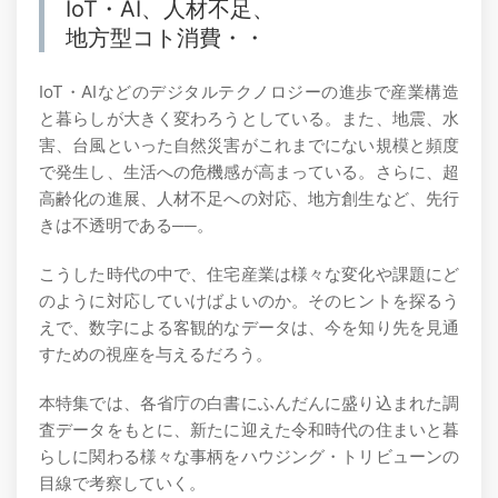
IoT・AI、人材不足、
地方型コト消費・・
IoT・AIなどのデジタルテクノロジーの進歩で産業構造
と暮らしが大きく変わろうとしている。また、地震、水
害、台風といった自然災害がこれまでにない規模と頻度
で発生し、生活への危機感が高まっている。さらに、超
高齢化の進展、人材不足への対応、地方創生など、先行
きは不透明である──。
こうした時代の中で、住宅産業は様々な変化や課題にど
のように対応していけばよいのか。そのヒントを探るう
えで、数字による客観的なデータは、今を知り先を見通
すための視座を与えるだろう。
本特集では、各省庁の白書にふんだんに盛り込まれた調
査データをもとに、新たに迎えた令和時代の住まいと暮
らしに関わる様々な事柄をハウジング・トリビューンの
目線で考察していく。