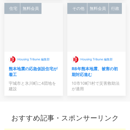
住宅
無料会員
その他
無料会員
行政
Housing Tribune 編集部
Housing Tribune 編集部
熊本地震の応急仮設住宅が
R8年熊本地震、被害の初
着工
期対応進む
宇城市と氷川町に4団地を
10市10町1村で災害救助法
建設
が適用
おすすめ記事・スポンサーリンク