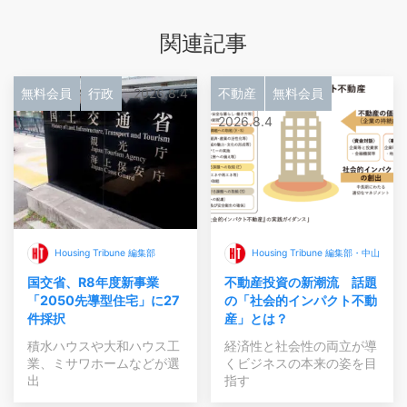
関連記事
無料会員
行政
2026.8.4
不動産
無料会員
2026.8.4
Housing Tribune 編集部
Housing Tribune 編集部・中山
国交省、R8年度新事業
不動産投資の新潮流 話題
「2050先導型住宅」に27
の「社会的インパクト不動
件採択
産」とは？
積水ハウスや大和ハウス工
経済性と社会性の両立が導
業、ミサワホームなどが選
くビジネスの本来の姿を目
出
指す