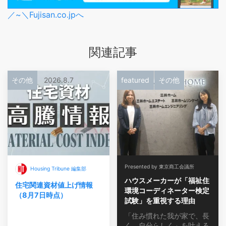
／~＼Fujisan.co.jpへ
関連記事
その他
2026.8.7
featured
その他
Presented by 東京商工会議所
Housing Tribune 編集部
ハウスメーカーが「福祉住
住宅関連資材値上げ情報
環境コーディネーター検定
（8月7日時点）
試験」を重視する理由
「住み慣れた我が家で、長
く、自分らしく」を叶える