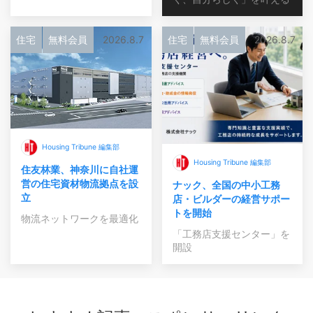
住宅
無料会員
2026.8.7
住宅
無料会員
2026.8.7
Housing Tribune 編集部
Housing Tribune 編集部
住友林業、神奈川に自社運
営の住宅資材物流拠点を設
ナック、全国の中小工務
立
店・ビルダーの経営サポー
トを開始
物流ネットワークを最適化
「工務店支援センター」を
開設